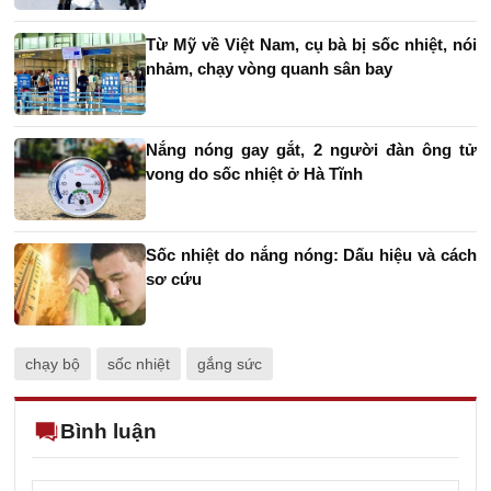
Từ Mỹ về Việt Nam, cụ bà bị sốc nhiệt, nói
nhảm, chạy vòng quanh sân bay
Nắng nóng gay gắt, 2 người đàn ông tử
vong do sốc nhiệt ở Hà Tĩnh
Sốc nhiệt do nắng nóng: Dấu hiệu và cách
sơ cứu
chạy bộ
sốc nhiệt
gắng sức
Bình luận