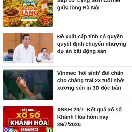
Sắp có 'Lạng Sơn Corner'
giữa lòng Hà Nội
Đề xuất cấp tỉnh có quyền
quyết định chuyển nhượng
dự án bất động sản
Vinmec 'hồi sinh' đôi chân
cho chàng trai 23 tuổi nhờ
xương sên in 3D độc bản
XSKH 29/7- Kết quả xổ số
Khánh Hòa hôm nay
29/7/2026