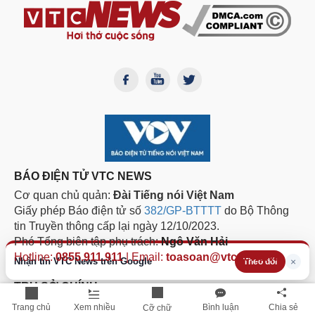
BÁO ĐIỆN TỬ VTC NEWS
Cơ quan chủ quản:
Đài Tiếng nói Việt Nam
Giấy phép Báo điện tử số
382/GP-BTTTT
do Bộ Thông
tin Truyền thông cấp lại ngày 12/10/2023.
Phó Tổng biên tập phụ trách:
Ngô Văn Hải
Hotline:
0855.911.911
| Email:
toasoan@vtcnews.vn
Nhận tin VTC News trên Google
×
Theo dõi
TRỤ SỞ CHÍNH
Tầng 9, Trung tâm Phát thanh Quốc gia, Số 58 Quán Sứ,
Trang chủ
Xem nhiều
Bình luận
Chia sẻ
Cỡ chữ