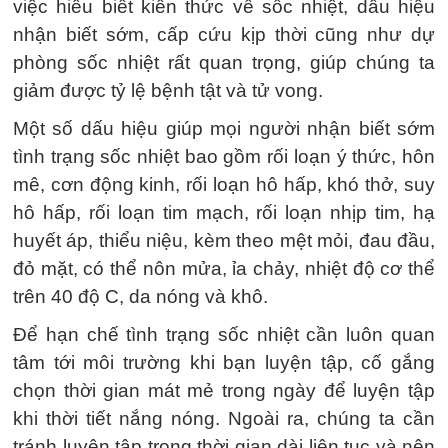
việc hiểu biết kiến thức về sốc nhiệt, dấu hiệu
nhận biết sớm, cấp cứu kịp thời cũng như dự
phòng sốc nhiệt rất quan trọng, giúp chúng ta
giảm được tỷ lệ bệnh tật và tử vong.
Một số dấu hiệu giúp mọi người nhận biết sớm
tình trạng sốc nhiệt bao gồm rối loạn ý thức, hôn
mê, cơn động kinh, rối loạn hô hấp, khó thở, suy
hô hấp, rối loạn tim mạch, rối loạn nhịp tim, hạ
huyết áp, thiểu niệu, kèm theo mệt mỏi, đau đầu,
đỏ mặt, có thể nôn mửa, ỉa chảy, nhiệt độ cơ thể
trên 40 độ C, da nóng và khô.
Để hạn chế tình trạng sốc nhiệt cần luôn quan
tâm tới môi trường khi bạn luyện tập, cố gắng
chọn thời gian mát mẻ trong ngày để luyện tập
khi thời tiết nắng nóng. Ngoài ra, chúng ta cần
tránh luyện tập trong thời gian dài liên tục và nên