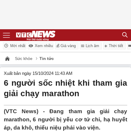
Mới nhất
Xem nhiều
💰 Giá vàng
📅 Lịch âm
☀️ Thời tiết

Sức khỏe
Tin tức
Xuất bản ngày 15/10/2024 11:43 AM
6 người sốc nhiệt khi tham gia
giải chạy marathon
(VTC News) -
Đang tham gia giải chạy
marathon, 6 người bị yếu cơ tứ chi, hạ huyết
áp, da khô, thiểu niệu phải vào viện.