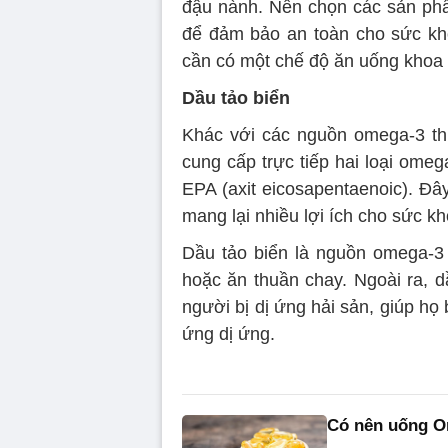
đậu nành. Nên chọn các sản ph
để đảm bảo an toàn cho sức khỏ
cần có một chế độ ăn uống khoa h
Dầu tảo biển
Khác với các nguồn omega-3 thự
cung cấp trực tiếp hai loại ome
EPA (axit eicosapentaenoic). Đâ
mang lại nhiều lợi ích cho sức kh
Dầu tảo biển là nguồn omega-3
hoặc ăn thuần chay. Ngoài ra, d
người bị dị ứng hải sản, giúp h
ứng dị ứng.
Có nên uống O