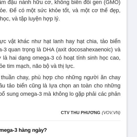
ẩm đậu nành hữu cơ, không biến đổi gen (GMO)
e. Để có một sức khỏe tốt, và một cơ thể đẹp,
ọc, và tập luyện hợp lý.
c vật khác như hạt lanh hay hạt chia, tảo biển
ga-3 quan trọng là DHA (axit docosahexaenoic) và
y là hai dạng omega-3 có hoạt tính sinh học cao,
ỏe tim mạch, não bộ và thị lực.
 thuần chay, phù hợp cho những người ăn chay
ầu tảo biển cũng là lựa chọn an toàn cho những
ọ bổ sung omega-3 mà không lo gặp phải các phản
CTV THU PHƯƠNG
(VOV.VN)
mega-3 hàng ngày?