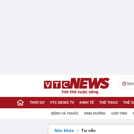
Mới
THỜI SỰ
VTC NEWS TV
KINH TẾ
THỂ THAO
THẾ G
BỆNH VÀ THUỐC
DINH DƯỠNG
GIỚI TÍNH
Sức khỏe
Tư vấn