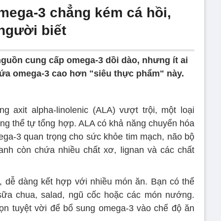
mega-3 chẳng kém cá hồi,
 người biết
nguồn cung cấp omega-3 dồi dào, nhưng ít ai
hứa omega-3 cao hơn "siêu thực phẩm" này.
g axit alpha-linolenic (ALA) vượt trội, một loại
ng thể tự tổng hợp. ALA có khả năng chuyển hóa
ga-3 quan trọng cho sức khỏe tim mạch, não bộ
lanh còn chứa nhiều chất xơ, lignan và các chất
, dễ dàng kết hợp với nhiều món ăn. Bạn có thể
 sữa chua, salad, ngũ cốc hoặc các món nướng.
họn tuyệt vời để bổ sung omega-3 vào chế độ ăn