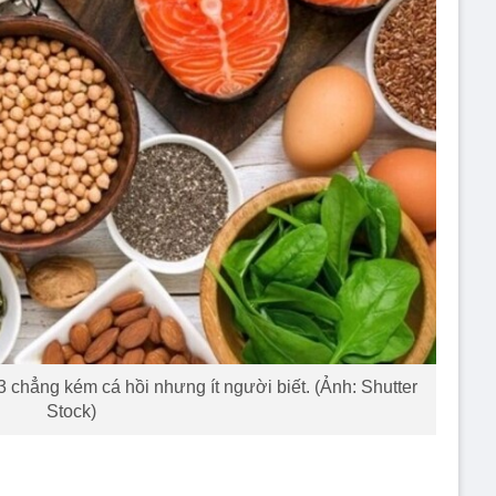
 chẳng kém cá hồi nhưng ít người biết. (Ảnh: Shutter
Stock)