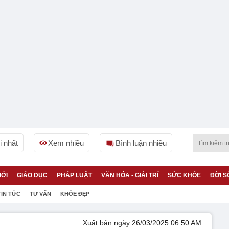
 nhất
Xem nhiều
Bình luận nhiều
IỚI
GIÁO DỤC
PHÁP LUẬT
VĂN HÓA - GIẢI TRÍ
SỨC KHỎE
ĐỜI S
TIN TỨC
TƯ VẤN
KHỎE ĐẸP
Xuất bản ngày 26/03/2025 06:50 AM