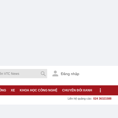
Đăng nhập
ỐNG
XE
KHOA HỌC CÔNG NGHỆ
CHUYỂN ĐỔI XANH
Liên hệ quảng cáo:
024 36321588