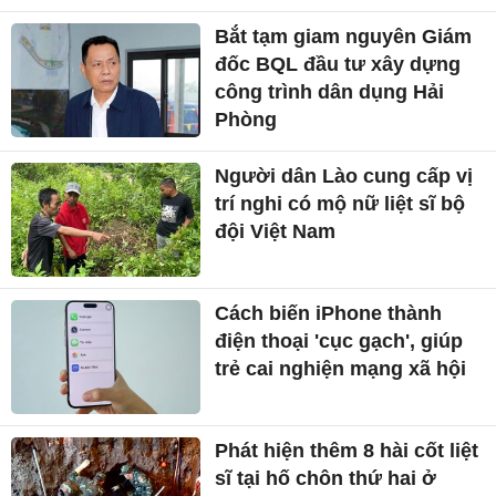
Bắt tạm giam nguyên Giám
đốc BQL đầu tư xây dựng
công trình dân dụng Hải
Phòng
Người dân Lào cung cấp vị
trí nghi có mộ nữ liệt sĩ bộ
đội Việt Nam
Cách biến iPhone thành
điện thoại 'cục gạch', giúp
trẻ cai nghiện mạng xã hội
Phát hiện thêm 8 hài cốt liệt
sĩ tại hố chôn thứ hai ở