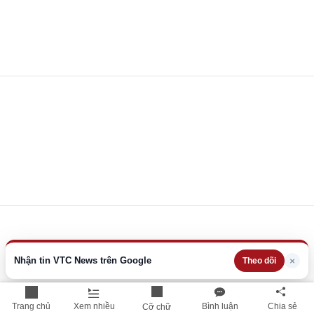
Nhận tin VTC News trên Google
×
Theo dõi
Trang chủ
Xem nhiều
Bình luận
Chia sẻ
Cỡ chữ