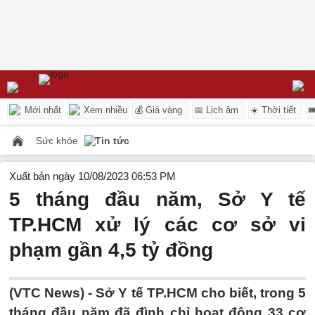
Mới nhất
Xem nhiều
💰 Giá vàng
📅 Lịch âm
☀️ Thời tiết

Sức khỏe
Tin tức
Xuất bản ngày 10/08/2023 06:53 PM
5 tháng đầu năm, Sở Y tế
TP.HCM xử lý các cơ sở vi
phạm gần 4,5 tỷ đồng
(VTC News) -
Sở Y tế TP.HCM cho biết, trong 5
tháng đầu năm đã đình chỉ hoạt động 33 cơ