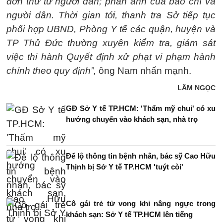
đơn thư từ người dân; phản ánh của báo chí và
người dân. Thời gian tới, thanh tra Sở tiếp tục
phối hợp UBND, Phòng Y tế các quận, huyện và
TP Thủ Đức thường xuyên kiểm tra, giám sát
việc thi hành Quyết định xử phạt vi phạm hành
chính theo quy định”,
ông Nam nhấn mạnh.
LÂM NGỌC
GĐ Sở Y tế TP.HCM: 'Thẩm mỹ chui' có xu
hướng chuyển vào khách sạn, nhà trọ
Để lộ thông tin bệnh nhân, bác sỹ Cao Hữu
Thịnh bị Sở Y tế TP.HCM 'tuýt còi'
Cô gái trẻ tử vong khi nâng ngực trong
khách sạn: Sở Y tế TP.HCM lên tiếng