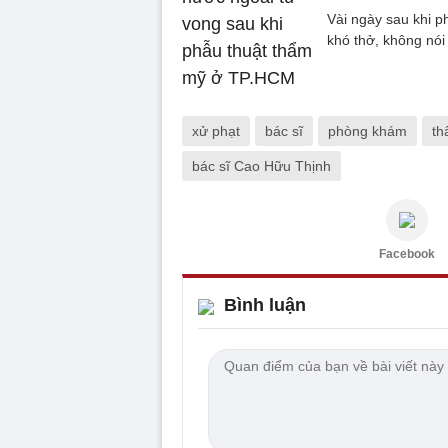
Vài ngày sau khi p
khó thở, không nói
xử phạt
bác sĩ
phòng khám
th
bác sĩ Cao Hữu Thịnh
Facebook
Bình luận