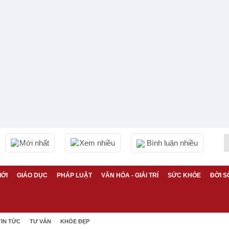
Mới nhất
Xem nhiều
Bình luận nhiều
IỚI
GIÁO DỤC
PHÁP LUẬT
VĂN HÓA - GIẢI TRÍ
SỨC KHỎE
ĐỜI S
TIN TỨC
TƯ VẤN
KHỎE ĐẸP