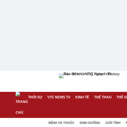
THỜI SỰ
VTC NEWS TV
KINH TẾ
THỂ THAO
THẾ G
BỆNH VÀ THUỐC
DINH DƯỠNG
GIỚI TÍNH