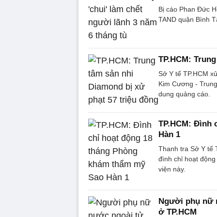
Bị cáo Phan Đức Hồ
TAND quận Bình Tâ
TP.HCM: Trung 
Sở Y tế TP.HCM xử
Kim Cương - Trung 
dung quảng cáo.
TP.HCM: Đình 
Hàn 1
Thanh tra Sở Y tế
đình chỉ hoạt độn
viện này.
Người phụ nữ 
ở TP.HCM