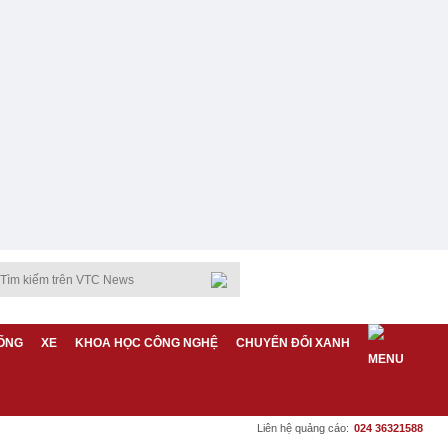
ỐNG
XE
KHOA HỌC CÔNG NGHỆ
CHUYỂN ĐỔI XANH
Liên hệ quảng cáo:
024 36321588