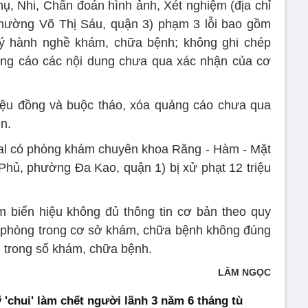
, Nhi, Chẩn đoán hình ảnh, Xét nghiệm (địa chỉ
hường Võ Thị Sáu, quận 3) phạm 3 lỗi bao gồm
ý hành nghề khám, chữa bệnh; không ghi chép
ảng cáo các nội dung chưa qua xác nhận của cơ
riệu đồng và buộc tháo, xóa quảng cáo chưa qua
n.
al có phòng khám chuyên khoa Răng - Hàm - Mặt
 Phủ, phường Đa Kao, quận 1) bị xử phạt 12 triệu
 biển hiệu không đủ thông tin cơ bản theo quy
a, phòng trong cơ sở khám, chữa bệnh không đúng
ủ trong sổ khám, chữa bệnh.
LÂM NGỌC
 'chui' làm chết người lãnh 3 năm 6 tháng tù