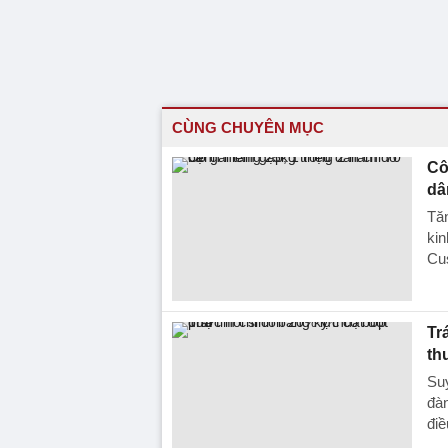
CÙNG CHUYÊN MỤC
Cô
dâ
Tăn
kin
Cus
Tr
th
Suy
đàn
điề