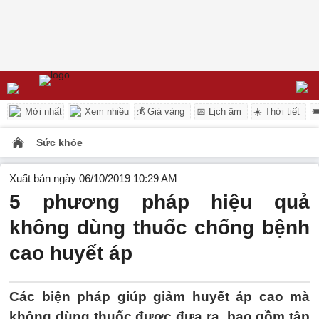
Mới nhất
Xem nhiều
💰 Giá vàng
📅 Lịch âm
☀️ Thời tiết

Sức khỏe
Xuất bản ngày 06/10/2019 10:29 AM
5 phương pháp hiệu quả
không dùng thuốc chống bệnh
cao huyết áp
Các biện pháp giúp giảm huyết áp cao mà
không dùng thuốc được đưa ra, bao gồm tập