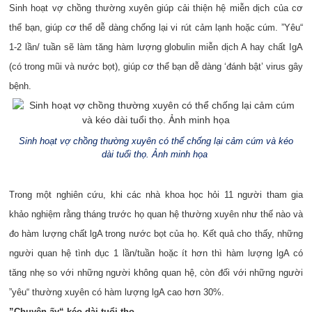
Sinh hoạt vợ chồng thường xuyên giúp cải thiện hệ miễn dịch của cơ
thể bạn, giúp cơ thể dễ dàng chống lại vi rút cảm lạnh hoặc cúm. ”Yêu“
1-2 lần/ tuần sẽ làm tăng hàm lượng globulin miễn dịch A hay chất IgA
(có trong mũi và nước bọt), giúp cơ thể bạn dễ dàng ‘đánh bật’ virus gây
bệnh.
Sinh hoạt vợ chồng thường xuyên có thể chống lại cảm cúm và kéo
dài tuổi thọ. Ảnh minh họa
Trong một nghiên cứu, khi các nhà khoa học hỏi 11 người tham gia
khảo nghiệm rằng tháng trước họ quan hệ thường xuyên như thế nào và
đo hàm lượng chất lgA trong nước bọt của họ. Kết quả cho thấy, những
người quan hệ tình dục 1 lần/tuần hoặc ít hơn thì hàm lượng lgA có
tăng nhẹ so với những người không quan hệ, còn đối với những người
”yêu“ thường xuyên có hàm lượng lgA cao hơn 30%.
”Chuyện ấy“ kéo dài tuổi thọ