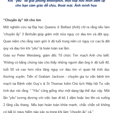
Khi “yêu” sẽ giải phóng endorphin, một loại hóc môn đem lại
cho bạn cảm giác dễ chịu, thoải mái. Ảnh minh họa
“Chuyện ấy” tốt cho tim
Một nghiên cứu tại Đại học Queens ở Belfast (Anh) chỉ ra rằng nếu làm
“chuyện ấy” 3 lần/tuần giúp giảm một nửa nguy cơ đau tim và đột quỵ.
Quan niệm cho rằng nam giới ở độ tuổi trung niên có nguy cơ cao bị đột
quỵ và đau tim khi “yêu” là hoàn toàn sai lầm.
Giáo sư Peter Weisberg, giám đốc Tổ chức Tim mạch Anh cho biết:
“Không có bằng chứng nào cho thấy những người đàn ông ở độ tuổi 40,
tuổi 50 và cao hơn nữa tăng nguy cơ đau tim vì quan hệ tình dục
thường xuyên. Tiến sĩ Graham Jackson - chuyên gia tư vấn bệnh tim
mạch tại Bệnh viện Guy’s & St Thomas kiêm Chủ tịch Hiệp hội Tư vấn
tình dục nói rằng: ” “Yêu” cũng giống như một dạng tập thể dục vậy. Một
lần “yêu” tương đương với việc bạn đi bộ 1 dặm hoặc leo lên và xuống
2 tầng cầu thang. Nếu bạn hoàn toàn khỏe mạnh, chắc chắn sẽ không
có bất kì nguy hiểm nào xảy ra trong khi làm “chuyện ấy” cả.“