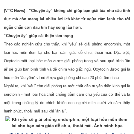
(VTC News) - “Chuyện ấy” không chỉ giúp bạn giải tỏa nhu cầu tình
dục mà còn mang lại nhiều lợi ích khác từ ngừa cảm lạnh cho tới
ngăn chặn cơn đau tim hay sống lâu hơn.
“Chuyện ấy” giúp cải thiện tâm trạng
Theo các nghiên cứu cho thấy, khi “yêu” sẽ giải phóng endorphin, một
loại hóc môn đem lại cho bạn cảm giác dễ chịu, thoải mái. Đặc biệt,
Oxytocin-một loại hóc môn được giải phóng trong và sau quá trình ‘ân
ái’ sẽ giúp bạn bình tĩnh và dễ chìm vào giấc ngủ. Oxytocin được gọi là
hóc môn “âu yếm” vì nó được giải phóng chỉ sau 20 phút ôm nhau.
Ngoài ra, khi “yêu” còn giải phóng ra một chất dẫn truyền thần kinh gọi là
serotonin - một loại hóa chất chống trầm cảm chủ yếu của cơ thể và là
một trong những lý do chính khiến con người mỉm cười và cảm thấy
hạnh phúc, thoải mái sau khi “ân ái”.