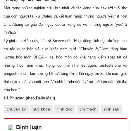
Một trong những nghiên cứu lớn nhất về tác động của sex tới tuổi thọ
của con người tại xứ Wales đã kết luận rằng: những người ”yêu“ ít hơn
1 lần/tháng có gấp đôi nguy cơ tử vong so với những người ”yêu“ 2
lần/tuần.
Lý giải cho điều này, tiến sĩ Brewer nói: ”Hoạt động tình dục dường như
có tác dụng bảo vệ sức khỏe nam giới. “Chuyện ấy” làm tăng hàm
lượng hóc môn DHEA - loại hóc môn có khả năng kiểm soát tất cả
những hóc môn khác trong cơ thể như estrogen, testosterone và
progesterone. Hàm lượng DHEA tăng tới 3 lần ngay trước khi nam giới
đạt cực khoái và xuất tinh. Và chính “chuyện ấy” có thể kéo dài tuổi thọ
của bạn.“
Hà Phương (theo Daily Mail)
chuyện ấy
sức khỏe
tình dục
tim mạch
sinh sản
Bình luận