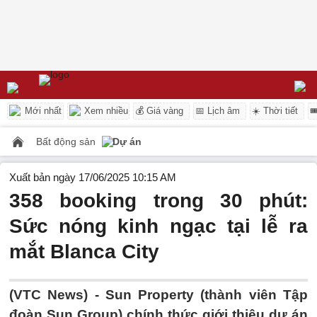
Mới nhất
Xem nhiều
💰 Giá vàng
📅 Lịch âm
☀️ Thời tiết

Bất động sản
Dự án
Xuất bản ngày 17/06/2025 10:15 AM
358 booking trong 30 phút:
Sức nóng kinh ngạc tại lễ ra
mắt Blanca City
(VTC News) -
Sun Property (thành viên Tập
đoàn Sun Group) chính thức giới thiệu dự án