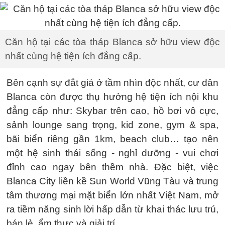
Căn hộ tại các tòa tháp Blanca sở hữu view độc
nhất cùng hệ tiện ích đẳng cấp.
Bên cạnh sự đắt giá ở tầm nhìn độc nhất, cư dân
Blanca còn được thụ hưởng hệ tiện ích nội khu
đẳng cấp như: Skybar trên cao, hồ bơi vô cực,
sảnh lounge sang trọng, kid zone, gym & spa,
bãi biển riêng gần 1km, beach club… tạo nên
một hệ sinh thái sống - nghỉ dưỡng - vui chơi
đỉnh cao ngay bên thềm nhà. Đặc biệt, việc
Blanca City liền kề Sun World Vũng Tàu và trung
tâm thương mại mặt biển lớn nhất Việt Nam, mở
ra tiềm năng sinh lời hấp dẫn từ khai thác lưu trú,
bán lẻ, ẩm thực và giải trí.