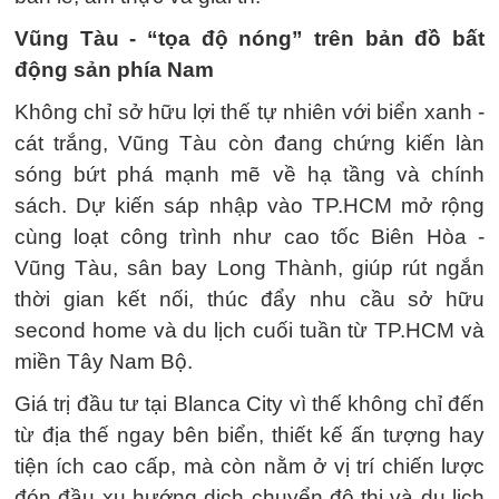
Vũng Tàu - “tọa độ nóng” trên bản đồ bất
động sản phía Nam
Không chỉ sở hữu lợi thế tự nhiên với biển xanh -
cát trắng, Vũng Tàu còn đang chứng kiến làn
sóng bứt phá mạnh mẽ về hạ tầng và chính
sách. Dự kiến sáp nhập vào TP.HCM mở rộng
cùng loạt công trình như cao tốc Biên Hòa -
Vũng Tàu, sân bay Long Thành, giúp rút ngắn
thời gian kết nối, thúc đẩy nhu cầu sở hữu
second home và du lịch cuối tuần từ TP.HCM và
miền Tây Nam Bộ.
Giá trị đầu tư tại Blanca City vì thế không chỉ đến
từ địa thế ngay bên biển, thiết kế ấn tượng hay
tiện ích cao cấp, mà còn nằm ở vị trí chiến lược
đón đầu xu hướng dịch chuyển đô thị và du lịch