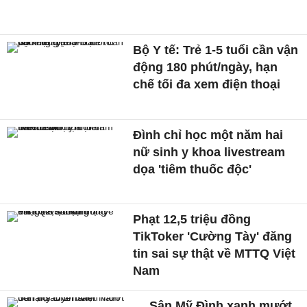
Bộ Y tế: Trẻ 1-5 tuổi cần vận
động 180 phút/ngày, hạn
chế tối đa xem điện thoại
Đình chỉ học một năm hai
nữ sinh y khoa livestream
dọa 'tiêm thuốc độc'
Phạt 12,5 triệu đồng
TikToker 'Cường Tày' đăng
tin sai sự thật về MTTQ Việt
Nam
Sân Mỹ Đình xanh mướt