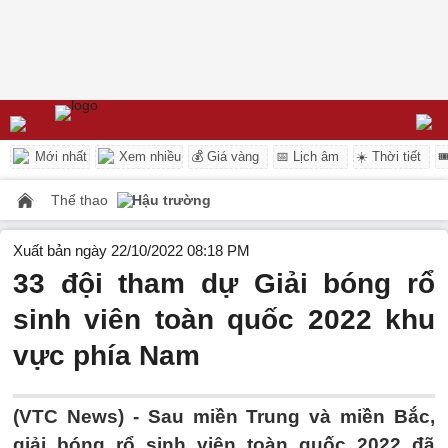
Mới nhất
Xem nhiều
💰 Giá vàng
📅 Lịch âm
☀️ Thời tiết

Thể thao
Hậu trường
Xuất bản ngày 22/10/2022 08:18 PM
33 đội tham dự Giải bóng rổ
sinh viên toàn quốc 2022 khu
vực phía Nam
(VTC News) -
Sau miền Trung và miền Bắc,
giải bóng rổ sinh viên toàn quốc 2022 đã