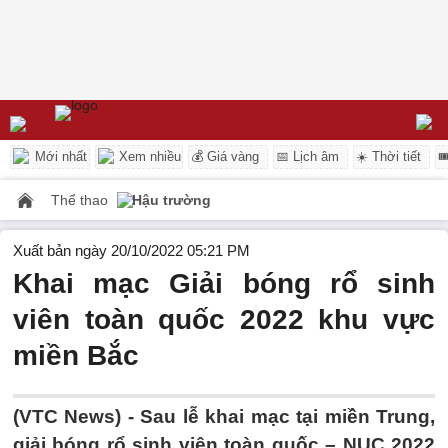
Mới nhất
Xem nhiều
💰 Giá vàng
📅 Lịch âm
☀️ Thời tiết

Thể thao
Hậu trường
Xuất bản ngày 20/10/2022 05:21 PM
Khai mạc Giải bóng rổ sinh
viên toàn quốc 2022 khu vực
miền Bắc
(VTC News) -
Sau lễ khai mạc tại miền Trung,
giải bóng rổ sinh viên toàn quốc – NUC 2022