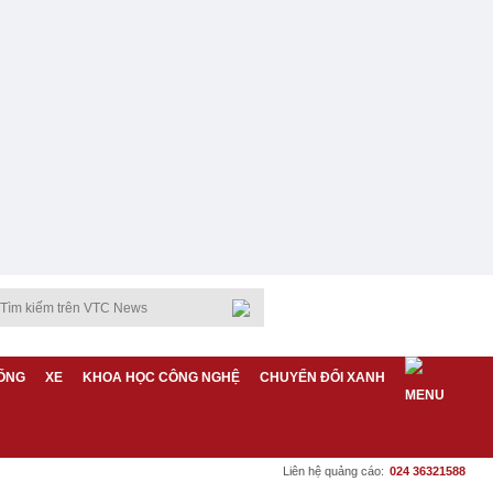
ỐNG
XE
KHOA HỌC CÔNG NGHỆ
CHUYỂN ĐỔI XANH
Liên hệ quảng cáo:
024 36321588