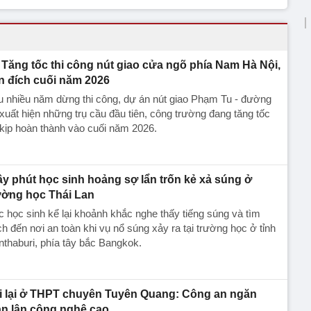
Tăng tốc thi công nút giao cửa ngõ phía Nam Hà Nội,
n đích cuối năm 2026
 nhiều năm dừng thi công, dự án nút giao Phạm Tu - đường
xuất hiện những trụ cầu đầu tiên, công trường đang tăng tốc
kịp hoàn thành vào cuối năm 2026.
ây phút học sinh hoảng sợ lẩn trốn kẻ xả súng ở
ường học Thái Lan
 học sinh kể lại khoảnh khắc nghe thấy tiếng súng và tìm
h đến nơi an toàn khi vụ nổ súng xảy ra tại trường học ở tỉnh
thaburi, phía tây bắc Bangkok.
i lại ở THPT chuyên Tuyên Quang: Công an ngăn
an lận công nghệ cao