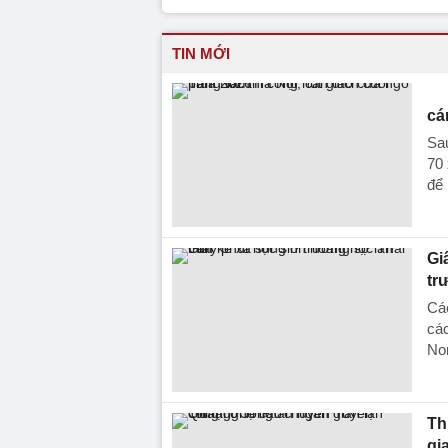
TIN MỚI
cá
Sau
70 
để 
Gi
tr
Các
các
Non
Th
gi