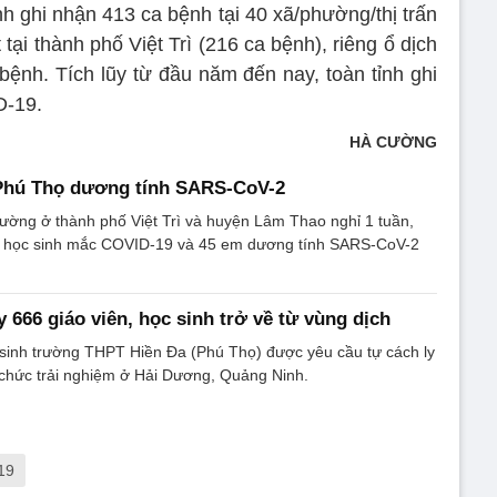
nh ghi nhận 413 ca bệnh tại 40 xã/phường/thị trấn
 tại thành phố Việt Trì (216 ca bệnh), riêng ổ dịch
ệnh. Tích lũy từ đầu năm đến nay, toàn tỉnh ghi
D-19.
HÀ CƯỜNG
 Phú Thọ dương tính SARS-CoV-2
ường ở thành phố Việt Trì và huyện Lâm Thao nghỉ 1 tuần,
 2 học sinh mắc COVID-19 và 45 em dương tính SARS-CoV-2
 666 giáo viên, học sinh trở về từ vùng dịch
 sinh trường THPT Hiền Đa (Phú Thọ) được yêu cầu tự cách ly
 chức trải nghiệm ở Hải Dương, Quảng Ninh.
19