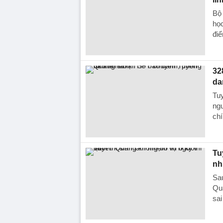
Bộ
học
điể
32
da
Tuy
ngu
chí
Tu
nh
Sa
Qua
sai