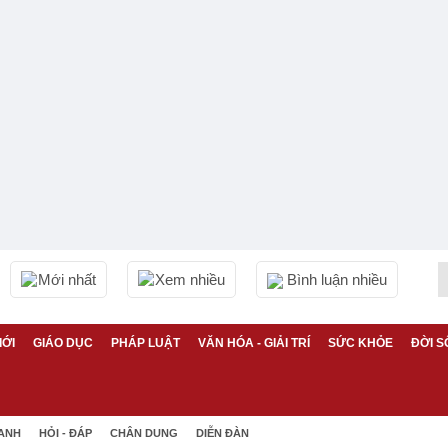
Mới nhất
Xem nhiều
Bình luận nhiều
IỚI
GIÁO DỤC
PHÁP LUẬT
VĂN HÓA - GIẢI TRÍ
SỨC KHỎE
ĐỜI S
 ANH
HỎI - ĐÁP
CHÂN DUNG
DIỄN ĐÀN