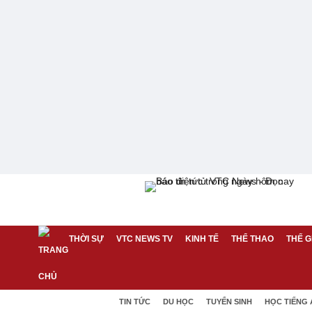
THỜI SỰ
VTC NEWS TV
KINH TẾ
THỂ THAO
THẾ G
TIN TỨC
DU HỌC
TUYỂN SINH
HỌC TIẾNG