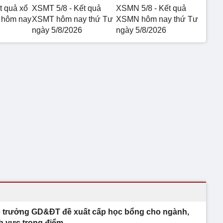
t quả xổ
XSMT 5/8 - Kết quả
XSMN 5/8 - Kết quả
 hôm nay
XSMT hôm nay thứ Tư
XSMN hôm nay thứ Tư
ngày 5/8/2026
ngày 5/8/2026
 trưởng GD&ĐT đề xuất cấp học bổng cho ngành,
nh vực trọng điểm