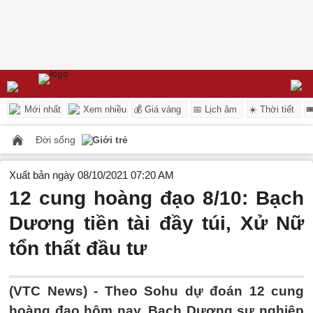
Mới nhất
Xem nhiều
💰 Giá vàng
📅 Lịch âm
☀️ Thời tiết

Đời sống
Giới trẻ
Xuất bản ngày 08/10/2021 07:20 AM
12 cung hoàng đạo 8/10: Bạch
Dương tiền tài đầy túi, Xử Nữ
tổn thất đầu tư
(VTC News) -
Theo Sohu dự đoán 12 cung
hoàng đạo hôm nay, Bạch Dương sự nghiệp