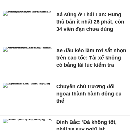
Xả súng ở Thái Lan: Hung
thủ bắn ít nhất 26 phát, còn
34 viên đạn chưa dùng
Xe đầu kéo làm rơi sắt nhọn
trên cao tốc: Tài xế không
có bằng lái lúc kiểm tra
Chuyển chủ trương đối
ngoại thành hành động cụ
thể
Đình Bắc: 'Đá không tốt,
phải tự suy nghĩ lại'