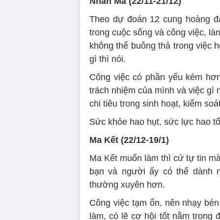
Nhân Mã (22/11-21/12)
Theo dự đoán 12 cung hoàng đạ
trong cuộc sống và công việc, làm
không thể buông thả trong việc 
gì thì nói.
Công việc có phần yếu kém hơn,
trách nhiệm của mình và việc gì 
chi tiêu trong sinh hoạt, kiểm soá
Sức khỏe hao hụt, sức lực hao tổ
Ma Kết (22/12-19/1)
Ma Kết muốn làm thì cứ tự tin mà 
bạn và người ấy có thể dành n
thường xuyên hơn.
Công việc tạm ổn, nên nhạy bén 
làm, có lẽ cơ hội tốt nằm trong