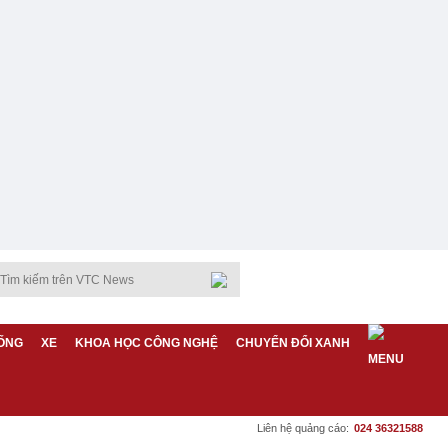
ỐNG
XE
KHOA HỌC CÔNG NGHỆ
CHUYỂN ĐỔI XANH
Liên hệ quảng cáo:
024 36321588