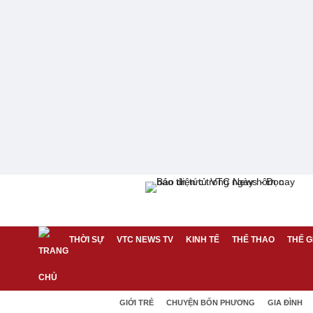
THỜI SỰ
VTC NEWS TV
KINH TẾ
THỂ THAO
THẾ G
GIỚI TRẺ
CHUYỆN BỐN PHƯƠNG
GIA ĐÌNH