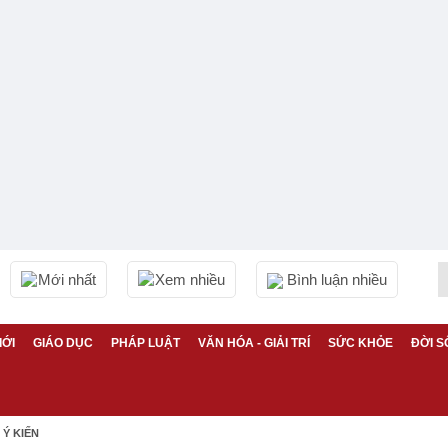
Mới nhất
Xem nhiều
Bình luận nhiều
IỚI
GIÁO DỤC
PHÁP LUẬT
VĂN HÓA - GIẢI TRÍ
SỨC KHỎE
ĐỜI S
Ý KIẾN