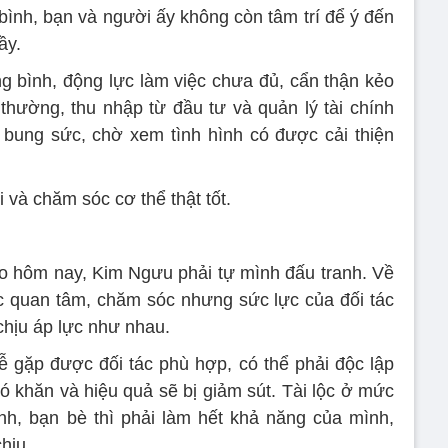
bình, bạn và người ấy không còn tâm trí để ý đến
ầy.
g bình, động lực làm việc chưa đủ, cẩn thận kẻo
 thường, thu nhập từ đầu tư và quản lý tài chính
n bung sức, chờ xem tình hình có được cải thiện
 và chăm sóc cơ thể thật tốt.
 hôm nay, Kim Ngưu phải tự mình đấu tranh. Về
c quan tâm, chăm sóc nhưng sức lực của đối tác
 chịu áp lực như nhau.
 gặp được đối tác phù hợp, có thể phải độc lập
ó khăn và hiệu quả sẽ bị giảm sút. Tài lộc ở mức
nh, bạn bè thì phải làm hết khả năng của mình,
hịu.