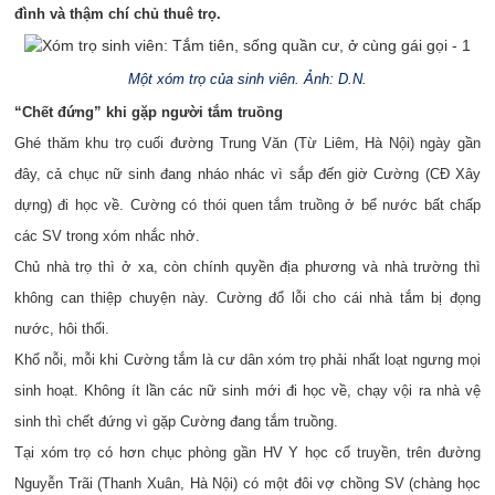
đình và thậm chí chủ thuê trọ.
Một xóm trọ của sinh viên. Ảnh: D.N.
“Chết đứng” khi gặp người tắm truồng
Ghé thăm khu trọ cuối đường Trung Văn (Từ Liêm, Hà Nội) ngày gần
đây, cả chục nữ sinh đang nháo nhác vì sắp đến giờ Cường (CĐ Xây
dựng) đi học về. Cường có thói quen tắm truồng ở bể nước bất chấp
các SV trong xóm nhắc nhở.
Chủ nhà trọ thì ở xa, còn chính quyền địa phương và nhà trường thì
không can thiệp chuyện này. Cường đổ lỗi cho cái nhà tắm bị đọng
nước, hôi thối.
Khổ nỗi, mỗi khi Cường tắm là cư dân xóm trọ phải nhất loạt ngưng mọi
sinh hoạt. Không ít lần các nữ sinh mới đi học về, chạy vội ra nhà vệ
sinh thì chết đứng vì gặp Cường đang tắm truồng.
Tại xóm trọ có hơn chục phòng gần HV Y học cổ truyền, trên đường
Nguyễn Trãi (Thanh Xuân, Hà Nội) có một đôi vợ chồng SV (chàng học