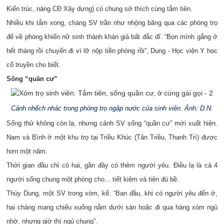
Kiến trúc, nàng CĐ Xây dựng) có chung sở thích cùng tắm tiên.
Nhiều khi tắm xong, chàng SV trần như nhộng băng qua các phòng trọ
để về phòng khiến nữ sinh thành khán giả bất đắc dĩ. “Bọn mình gắng ở
hết tháng rồi chuyển đi vì lỡ nộp tiền phòng rồi”, Dung - Học viện Y học
cổ truyền cho biết.
Sống “quần cư”
Cảnh nhếch nhác trong phòng trọ ngập nước của sinh viên. Ảnh: D.N.
Sống thử không còn lạ, nhưng cảnh SV sống “quần cư” mới xuất hiện.
Nam và Bình ở một khu trọ tại Triều Khúc (Tân Triều, Thanh Trì) được
hơn một năm.
Thời gian đầu chỉ có hai, gần đây có thêm người yêu. Điều lạ là cả 4
người sống chung một phòng cho... tiết kiệm và tiện đủ bề.
Thùy Dung, một SV trong xóm, kể: “Ban đầu, khi có người yêu đến ở,
hai chàng mang chiếu xuống nằm dưới sàn hoặc đi qua hàng xóm ngủ
nhờ, nhưng giờ thì ngủ chung”.