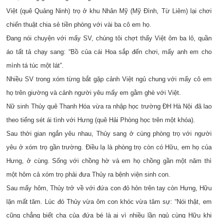
Việt (quê Quảng Ninh) trọ ở khu Nhân Mỹ (Mỹ Đình, Từ Liêm) lại chơi
chiến thuật chia sẻ tiền phòng với vài ba cô em họ.
Đang nói chuyện với mấy SV, chúng tôi chợt thấy Việt ôm ba lô, quần
áo tất tả chạy sang: “Bồ của cái Hoa sắp đến chơi, mấy anh em cho
mình tá túc một lát”.
Nhiều SV trong xóm từng bắt gặp cảnh Việt ngủ chung với mấy cô em
họ trên giường và cảnh người yêu mấy em gằm ghè với Việt.
Nữ sinh Thủy quê Thanh Hóa vừa ra nhập học trường ĐH Hà Nội đã lao
theo tiếng sét ái tình với Hưng (quê Hải Phòng học trên một khóa).
Sau thời gian ngắn yêu nhau, Thủy sang ở cùng phòng trọ với người
yêu ở xóm trọ gần trường. Điều lạ là phòng trọ còn có Hữu, em họ của
Hưng, ở cùng. Sống với chồng hờ và em họ chồng gần một năm thì
một hôm cả xóm trọ phải đưa Thủy ra bệnh viện sinh con.
Sau mấy hôm, Thủy trở về với đứa con đỏ hỏn trên tay còn Hưng, Hữu
lặn mất tăm. Lúc đó Thủy vừa ôm con khóc vừa tâm sự: “Nói thật, em
cũng chẳng biết cha của đứa bé là ai vì nhiều lần ngủ cùng Hữu khi