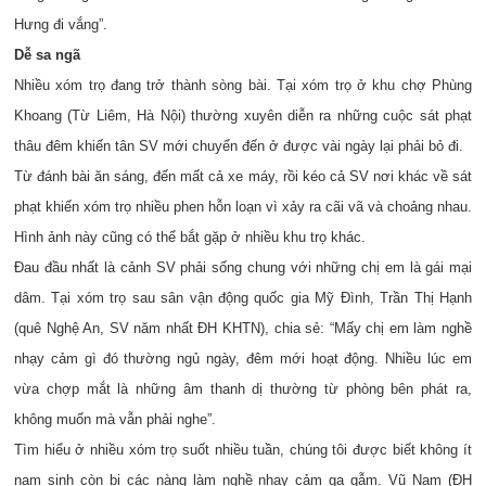
Hưng đi vắng”.
Dễ sa ngã
Nhiều xóm trọ đang trở thành sòng bài. Tại xóm trọ ở khu chợ Phùng
Khoang (Từ Liêm, Hà Nội) thường xuyên diễn ra những cuộc sát phạt
thâu đêm khiến tân SV mới chuyển đến ở được vài ngày lại phải bỏ đi.
Từ đánh bài ăn sáng, đến mất cả xe máy, rồi kéo cả SV nơi khác về sát
phạt khiến xóm trọ nhiều phen hỗn loạn vì xảy ra cãi vã và choảng nhau.
Hình ảnh này cũng có thể bắt gặp ở nhiều khu trọ khác.
Đau đầu nhất là cảnh SV phải sống chung với những chị em là gái mại
dâm. Tại xóm trọ sau sân vận động quốc gia Mỹ Đình, Trần Thị Hạnh
(quê Nghệ An, SV năm nhất ĐH KHTN), chia sẻ: “Mấy chị em làm nghề
nhạy cảm gì đó thường ngủ ngày, đêm mới hoạt động. Nhiều lúc em
vừa chợp mắt là những âm thanh dị thường từ phòng bên phát ra,
không muốn mà vẫn phải nghe”.
Tìm hiểu ở nhiều xóm trọ suốt nhiều tuần, chúng tôi được biết không ít
nam sinh còn bị các nàng làm nghề nhạy cảm gạ gẫm. Vũ Nam (ĐH