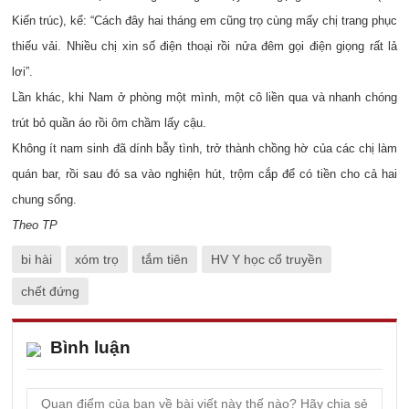
Kiến trúc), kể: “Cách đây hai tháng em cũng trọ cùng mấy chị trang phục
thiếu vải. Nhiều chị xin số điện thoại rồi nửa đêm gọi điện giọng rất lả
lơi”.
Lần khác, khi Nam ở phòng một mình, một cô liền qua và nhanh chóng
trút bỏ quần áo rồi ôm chầm lấy cậu.
Không ít nam sinh đã dính bẫy tình, trở thành chồng hờ của các chị làm
quán bar, rồi sau đó sa vào nghiện hút, trộm cắp để có tiền cho cả hai
chung sống.
Theo TP
bi hài
xóm trọ
tắm tiên
HV Y học cổ truyền
chết đứng
Bình luận