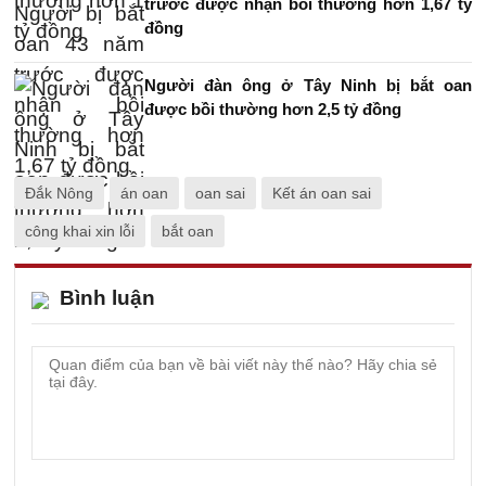
trước được nhận bồi thường hơn 1,67 tỷ
đồng
Người đàn ông ở Tây Ninh bị bắt oan
được bồi thường hơn 2,5 tỷ đồng
Đắk Nông
án oan
oan sai
Kết án oan sai
công khai xin lỗi
bắt oan
Bình luận