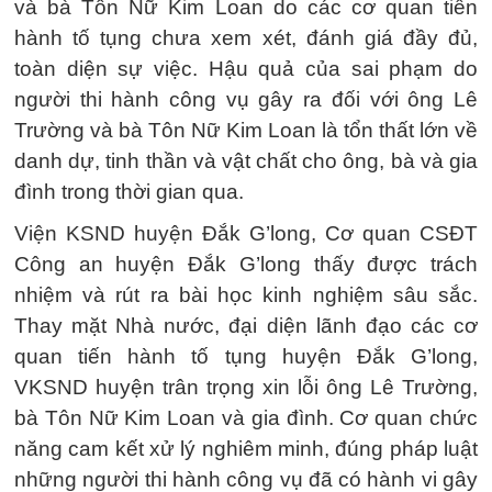
và bà Tôn Nữ Kim Loan do các cơ quan tiến
hành tố tụng chưa xem xét, đánh giá đầy đủ,
toàn diện sự việc. Hậu quả của sai phạm do
người thi hành công vụ gây ra đối với ông Lê
Trường và bà Tôn Nữ Kim Loan là tổn thất lớn về
danh dự, tinh thần và vật chất cho ông, bà và gia
đình trong thời gian qua.
Viện KSND huyện Đắk G’long, Cơ quan CSĐT
Công an huyện Đắk G’long thấy được trách
nhiệm và rút ra bài học kinh nghiệm sâu sắc.
Thay mặt Nhà nước, đại diện lãnh đạo các cơ
quan tiến hành tố tụng huyện Đắk G’long,
VKSND huyện trân trọng xin lỗi ông Lê Trường,
bà Tôn Nữ Kim Loan và gia đình. Cơ quan chức
năng cam kết xử lý nghiêm minh, đúng pháp luật
những người thi hành công vụ đã có hành vi gây