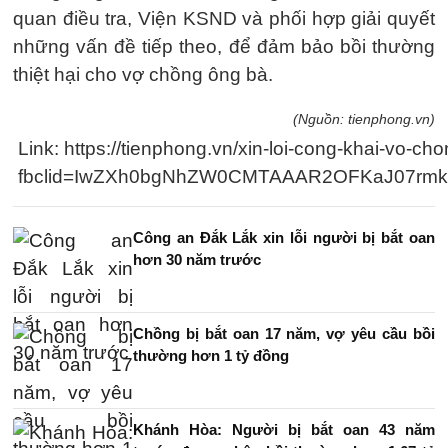
quan điều tra, Viện KSND và phối hợp giải quyết
những vấn đề tiếp theo, để đảm bảo bồi thường
thiệt hại cho vợ chồng ông bà.
(Nguồn: tienphong.vn)
Link: https://tienphong.vn/xin-loi-cong-khai-vo-
fbclid=IwZXh0bgNhZW0CMTAAAR2OFKaJ07rm
Công an Đắk Lắk xin lỗi người bị bắt oan
hơn 30 năm trước
Chồng bị bắt oan 17 năm, vợ yêu cầu bồi
thường hơn 1 tỷ đồng
Khánh Hòa: Người bị bắt oan 43 năm