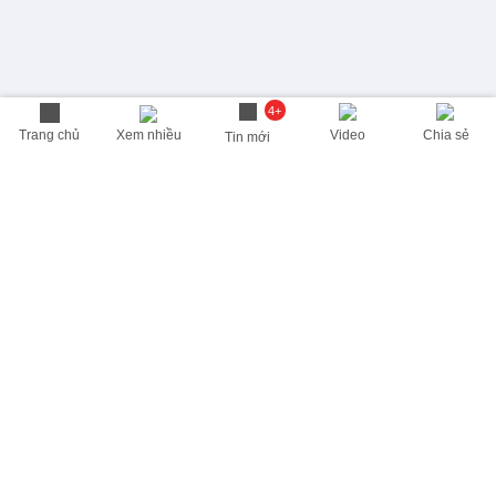
4+
Trang chủ
Xem nhiều
Video
Chia sẻ
Tin mới
THÔNG TIN HỮU ÍCH
Cập nhật nhanh các thông tin được quan tâm mỗi ngày