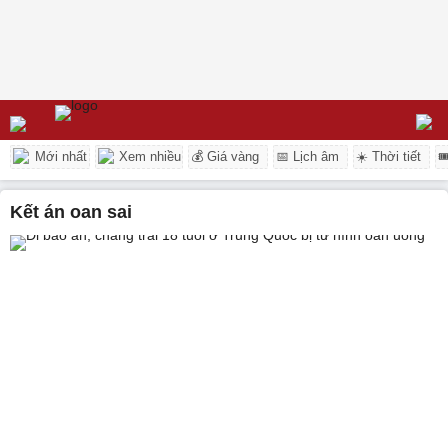
Mới nhất
Xem nhiều
💰 Giá vàng
📅 Lịch âm
☀️ Thời tiết

Kết án oan sai