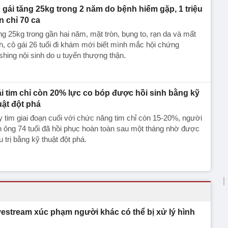
 gái tăng 25kg trong 2 năm do bệnh hiếm gặp, 1 triệu
n chỉ 70 ca
g 25kg trong gần hai năm, mặt tròn, bụng to, rạn da và mất
h, cô gái 26 tuổi đi khám mới biết mình mắc hội chứng
hing nội sinh do u tuyến thượng thận.
ái tim chỉ còn 20% lực co bóp được hồi sinh bằng kỹ
uật đột phá
 tim giai đoạn cuối với chức năng tim chỉ còn 15-20%, người
 ông 74 tuổi đã hồi phục hoàn toàn sau một tháng nhờ được
u trị bằng kỹ thuật đột phá.
vestream xúc phạm người khác có thể bị xử lý hình