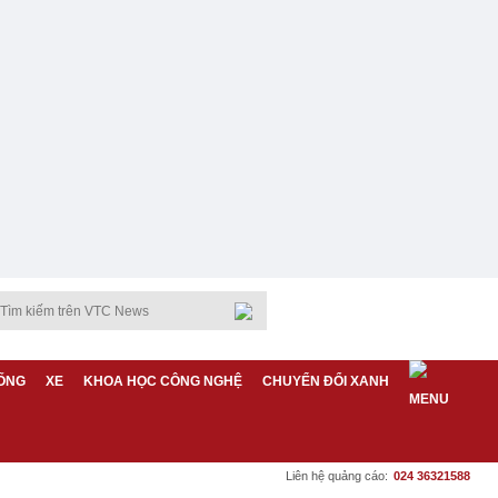
ỐNG
XE
KHOA HỌC CÔNG NGHỆ
CHUYỂN ĐỔI XANH
Liên hệ quảng cáo:
024 36321588