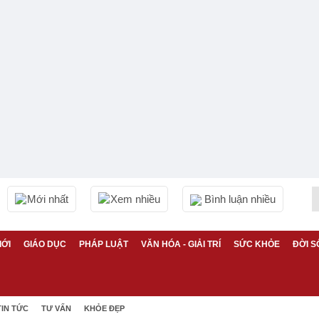
Mới nhất
Xem nhiều
Bình luận nhiều
IỚI
GIÁO DỤC
PHÁP LUẬT
VĂN HÓA - GIẢI TRÍ
SỨC KHỎE
ĐỜI S
TIN TỨC
TƯ VẤN
KHỎE ĐẸP