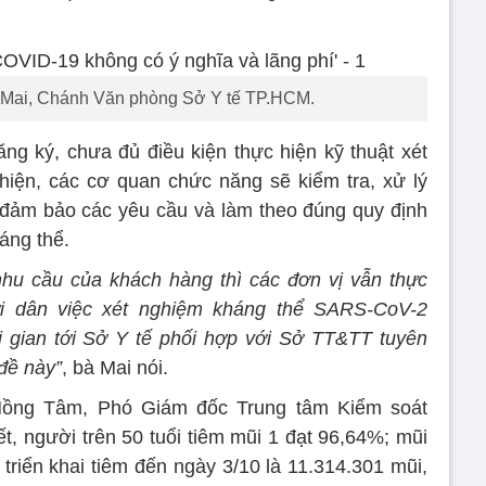
Mai, Chánh Văn phòng Sở Y tế TP.HCM.
ng ký, chưa đủ điều kiện thực hiện kỹ thuật xét
iện, các cơ quan chức năng sẽ kiểm tra, xử lý
 đảm bảo các yêu cầu và làm theo đúng quy định
áng thể.
hu cầu của khách hàng thì các đơn vị vẫn thực
ời dân việc xét nghiệm kháng thể SARS-CoV-2
i gian tới Sở Y tế phối hợp với Sở TT&TT tuyên
đề này”
, bà Mai nói.
Hồng Tâm, Phó Giám đốc Trung tâm Kiểm soát
, người trên 50 tuổi tiêm mũi 1 đạt 96,64%; mũi
triển khai tiêm đến ngày 3/10 là 11.314.301 mũi,