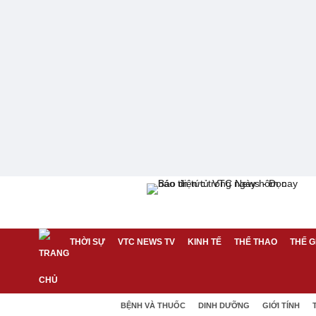
THỜI SỰ
VTC NEWS TV
KINH TẾ
THỂ THAO
THẾ G
BỆNH VÀ THUỐC
DINH DƯỠNG
GIỚI TÍNH