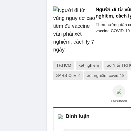
Người đi từ vù
nghiệm, cách l
Theo hướng dẫn của
vaccine COVID-19 v
TP.HCM
xét nghiệm
Sở Y tế TP.
SARS-CoV-2
xét nghiệm covid-19
Facebook
Bình luận