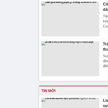
Cô
dâ
Tăn
kin
Cus
Tr
th
Suy
đàn
điề
TIN MỚI
Li
sự