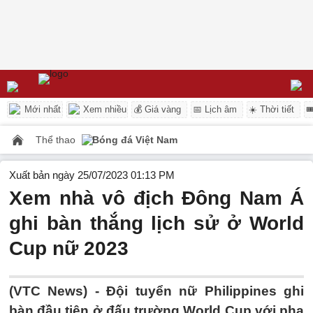
Mới nhất
Xem nhiều
💰 Giá vàng
📅 Lịch âm
☀️ Thời tiết

Thể thao
Bóng đá Việt Nam
Xuất bản ngày 25/07/2023 01:13 PM
Xem nhà vô địch Đông Nam Á
ghi bàn thắng lịch sử ở World
Cup nữ 2023
(VTC News) -
Đội tuyển nữ Philippines ghi
bàn đầu tiên ở đấu trường World Cup với pha