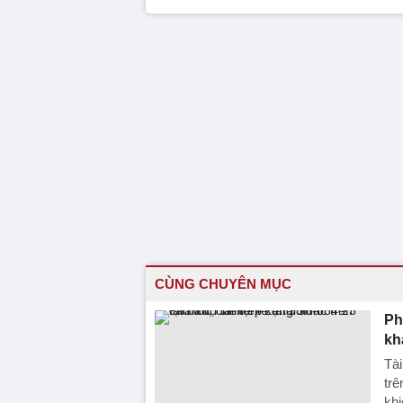
CÙNG CHUYÊN MỤC
Ph
kh
Tài
trê
khi