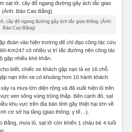
 lở, cây đổ ngang đường gây ách tắc giao thông. (Ảnh:
Báo Cao Bằng)
lập đoàn vào hiện trường để chỉ đạo công tác cứu
80-Km247 có nhiều vị trí tắc đường nên công tác
ộ gặp nhiều khó khăn.
ho biết, chiếc xe khách gặp nạn là xe 16 chỗ.
 gặp nạn trên xe có khoảng hơn 10 hành khách.
ảy ra mưa lớn diện rộng và đã xuất hiện lũ trên
 vực ven sông vùng trũng thấp. Bên cạnh đó, sạt
iều khu vực trên địa bàn tỉnh gây thiệt hại lớn về
ình cơ sở hạ tầng (giao thông, y tế…).
Bằng, mưa lũ, sạt lở còn khiến 1 cháu bé 4 tuổi
ng.