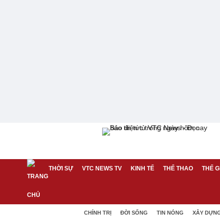
THỜI SỰ
VTC NEWS TV
KINH TẾ
THỂ THAO
THẾ G
CHÍNH TRỊ
ĐỜI SỐNG
TIN NÓNG
XÂY DỰN