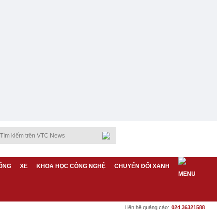
ỐNG
XE
KHOA HỌC CÔNG NGHỆ
CHUYỂN ĐỔI XANH
Liên hệ quảng cáo:
024 36321588