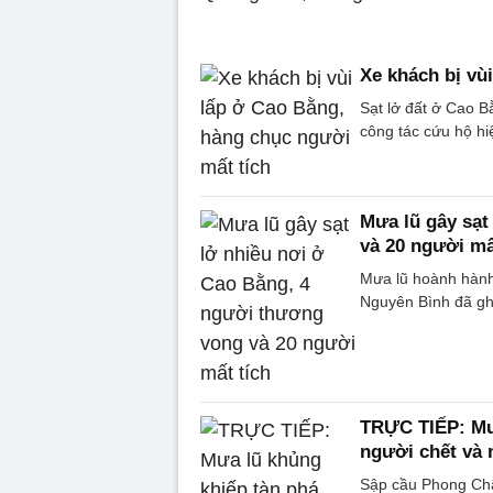
Xe khách bị vù
Sạt lở đất ở Cao B
công tác cứu hộ hi
Mưa lũ gây sạt
và 20 người mấ
Mưa lũ hoành hành
Nguyên Bình đã ghi
TRỰC TIẾP: Mưa
người chết và 
Sập cầu Phong Châ