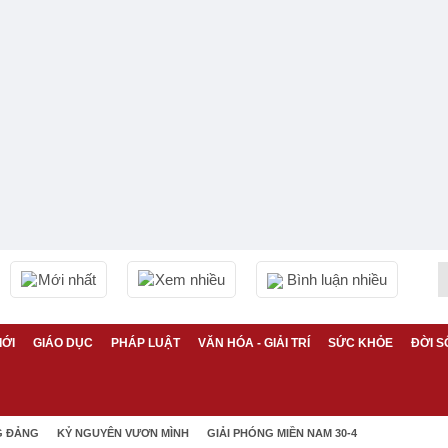
Mới nhất
Xem nhiều
Bình luận nhiều
IỚI
GIÁO DỤC
PHÁP LUẬT
VĂN HÓA - GIẢI TRÍ
SỨC KHỎE
ĐỜI S
G ĐẢNG
KỶ NGUYÊN VƯƠN MÌNH
GIẢI PHÓNG MIỀN NAM 30-4