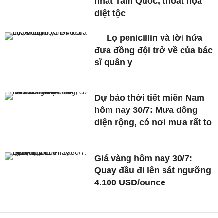
nhất Tam Quốc, thoát họa
diệt tộc
Lọ penicillin và lời hứa
đưa đồng đội trở về của bác
sĩ quân y
Dự báo thời tiết miền Nam
hôm nay 30/7: Mưa dông
diện rộng, có nơi mưa rất to
Giá vàng hôm nay 30/7:
Quay đầu đi lên sát ngưỡng
4.100 USD/ounce