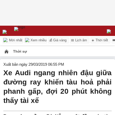
Mới nhất
Xem nhiều
💰 Giá vàng
📅 Lịch âm
☀️ Thời tiết

Thời sự
Xuất bản ngày 29/03/2019 06:55 PM
Xe Audi ngang nhiên đậu giữa
đường ray khiến tàu hoả phải
phanh gấp, đợi 20 phút không
thấy tài xế