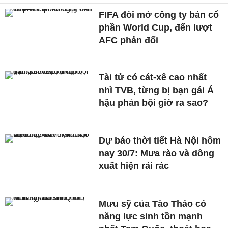
FIFA đòi mở công ty bán cổ
phần World Cup, đến lượt
AFC phản đối
Tài tử có cát-xê cao nhất
nhì TVB, từng bị bạn gái Á
hậu phản bội giờ ra sao?
Dự báo thời tiết Hà Nội hôm
nay 30/7: Mưa rào và dông
xuất hiện rải rác
Mưu sỹ của Tào Tháo có
năng lực sinh tồn mạnh