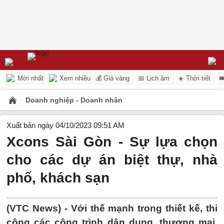
Mới nhất
Xem nhiều
💰 Giá vàng
📅 Lịch âm
☀️ Thời tiết

Doanh nghiệp - Doanh nhân
Xuất bản ngày 04/10/2023 09:51 AM
Xcons Sài Gòn - Sự lựa chọn
cho các dự án biệt thự, nhà
phố, khách sạn
(VTC News) -
Với thế mạnh trong thiết kế, thi
công các công trình dân dụng, thương mại,