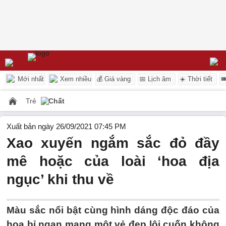
Mới nhất
Xem nhiều
💰 Giá vàng
📅 Lịch âm
☀️ Thời tiết

Trẻ
Chất
Xuất bản ngày 26/09/2021 07:45 PM
Xao xuyến ngắm sắc đỏ đầy
mê hoặc của loài ‘hoa địa
ngục’ khi thu về
Màu sắc nổi bật cùng hình dáng độc đáo của
hoa bỉ ngạn mang một vẻ đẹp lôi cuốn không