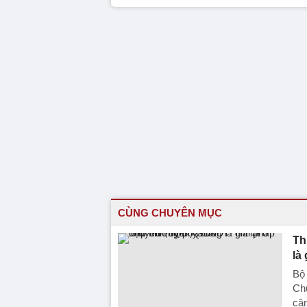
CÙNG CHUYÊN MỤC
Th
là
Bộ 
Chu
cân