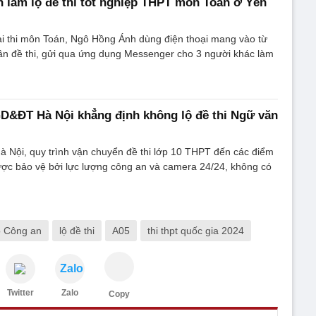
h làm lộ đề thi tốt nghiệp THPT môn Toán ở Yên
ài thi môn Toán, Ngô Hồng Ánh dùng điện thoại mang vào từ
ần đề thi, gửi qua ứng dụng Messenger cho 3 người khác làm
D&ĐT Hà Nội khẳng định không lộ đề thi Ngữ văn
Nội, quy trình vận chuyển đề thi lớp 10 THPT đến các điểm
ược bảo vệ bởi lực lượng công an và camera 24/24, không có
 Công an
lộ đề thi
A05
thi thpt quốc gia 2024
Zalo
Twitter
Zalo
Copy