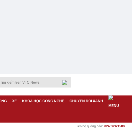
ỐNG
XE
KHOA HỌC CÔNG NGHỆ
CHUYỂN ĐỔI XANH
Liên hệ quảng cáo:
024 36321588