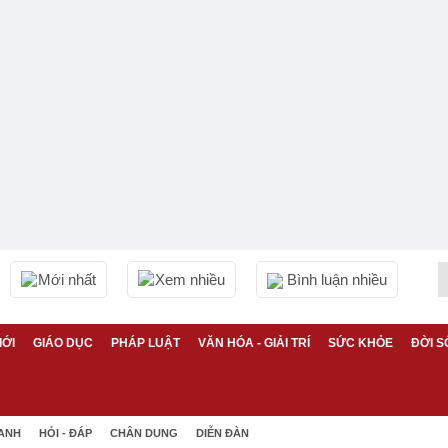
Mới nhất
Xem nhiều
Bình luận nhiều
IỚI
GIÁO DỤC
PHÁP LUẬT
VĂN HÓA - GIẢI TRÍ
SỨC KHỎE
ĐỜI S
 ANH
HỎI - ĐÁP
CHÂN DUNG
DIỄN ĐÀN