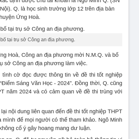
xác định được chủ tài khoản là Ngô Minh Q. (SN
ội). Q. là học sinh trường lớp 12 trên địa bàn
huyện Ứng Hoà.
bố tại trụ sở Công an địa phương.
ng Hoà, Công an địa phương mời N.M.Q. và bố
rụ sở Công an địa phương làm việc.
 tình cờ đọc được thông tin về đề thi tốt nghiệp
“Điểm Sáng Văn Học - 2024”. Đồng thời, Q. cũng
PT năm 2024 và có cảm quan về đề thi trùng với
 lại nội dung liên quan đến đề thi tốt nghiệp THPT
ủa mình để mọi người có thể tham khảo. Ngô Minh
 không cố ý gây hoang mang dư luận.