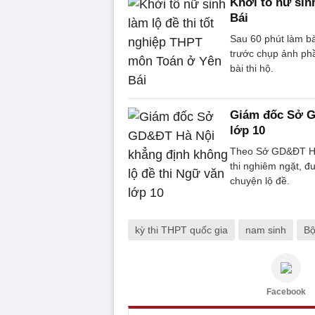
Khởi tố nữ sin
Bái
Sau 60 phút làm b
trước chụp ảnh ph
bài thi hộ.
Giám đốc Sở G
lớp 10
Theo Sở GD&ĐT Hà 
thi nghiêm ngặt, đ
chuyện lộ đề.
kỳ thi THPT quốc gia
nam sinh
Bộ
Facebook