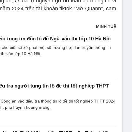
g an, Q. đã tự nguyện gỡ bỏ toàn bộ thông tin vi
năm 2024 trên tài khoản tiktok “Mờ Quann”, cam
MINH TUỆ
ời tung tin đồn lộ đề Ngữ văn thi lớp 10 Hà Nội
cho biết sẽ xử phạt một số trường hợp lan truyền thông tin
ề thi vào lớp 10 Hà Nội.
u tra người tung tin lộ đề thi tốt nghiệp THPT
ng an vào điều tra thông tin lộ đề thi tốt nghiệp THPT 2024
inh, phụ huynh hoang mang.