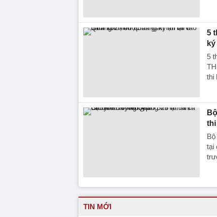
5 
ký
5 t
TH
thi
Bộ
th
Bộ
tạ
tr
TIN MỚI