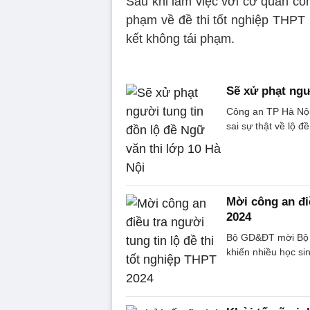
Sau khi làm việc với cơ quan côn
phạm về đề thi tốt nghiệp THPT 
kết không tái phạm.
Sẽ xử phạt ngư
Công an TP Hà Nội 
sai sự thật về lộ đ
Mời công an điề
2024
Bộ GD&ĐT mời Bộ Cô
khiến nhiều học s