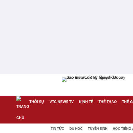
THỜI SỰ
VTC NEWS TV
KINH TẾ
THỂ THAO
THẾ G
TIN TỨC
DU HỌC
TUYỂN SINH
HỌC TIẾNG