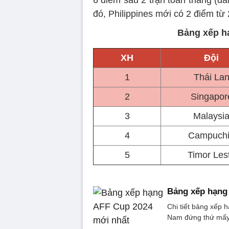
đó, Philippines mới có 2 điểm từ
Bảng xếp h
XH
Đội
1
Thái La
2
Singapor
3
Malaysi
4
Campuch
5
Timor Les
Bảng xếp hạng
Chi tiết bảng xếp
Nam đứng thứ mấ