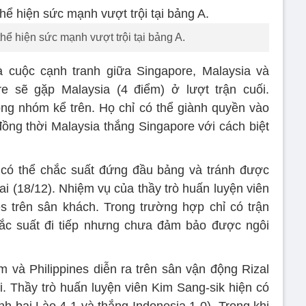
hể hiện sức mạnh vượt trội tại bảng A.
là cuộc cạnh tranh giữa Singapore, Malaysia và
e sẽ gặp Malaysia (4 điểm) ở lượt trận cuối.
rong nhóm kể trên. Họ chỉ có thể giành quyền vào
đồng thời Malaysia thắng Singapore với cách biệt
 có thể chắc suất đứng đầu bảng và tránh được
ai (18/12). Nhiệm vụ của thầy trò huấn luyện viên
es trên sân khách. Trong trường hợp chỉ có trận
hắc suất đi tiếp nhưng chưa đảm bảo được ngôi
m và Philippines diễn ra trên sân vận động Rizal
i. Thầy trò huấn luyện viên Kim Sang-sik hiện có
nh bại Lào 4-1 và thắng Indonesia 1-0). Trong khi