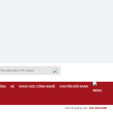
ỐNG
XE
KHOA HỌC CÔNG NGHỆ
CHUYỂN ĐỔI XANH
Liên hệ quảng cáo:
024 36321588