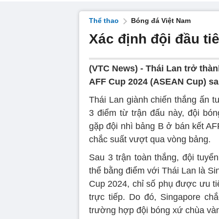
Thể thao
Bóng đá Việt Nam
Xác định đội đầu ti
(VTC News) -
Thái Lan trở thàn
AFF Cup 2024 (ASEAN Cup) sau
Thái Lan giành chiến thắng ấn tư
3 điểm từ trận đấu này, đội b
gặp đội nhì bảng B ở bán kết AFF
chắc suất vượt qua vòng bảng.
Sau 3 trận toàn thắng, đội tuyể
thể bằng điểm với Thái Lan là Si
Cup 2024, chỉ số phụ được ưu tiê
trực tiếp. Do đó, Singapore c
trường hợp đội bóng xứ chùa vàn