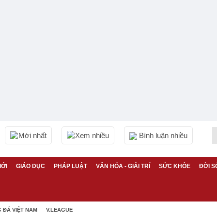
Mới nhất
Xem nhiều
Bình luận nhiều
IỚI
GIÁO DỤC
PHÁP LUẬT
VĂN HÓA - GIẢI TRÍ
SỨC KHỎE
ĐỜI S
 ĐÁ VIỆT NAM
V.LEAGUE