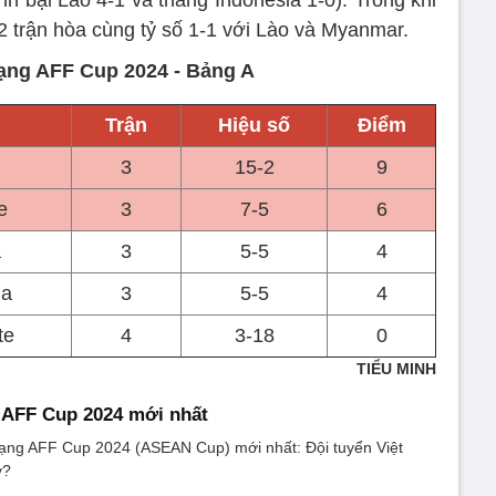
 2 trận hòa cùng tỷ số 1-1 với Lào và Myanmar.
ạng AFF Cup 2024 - Bảng A
Trận
Hiệu số
Điểm
n
3
15-2
9
e
3
7-5
6
a
3
5-5
4
ia
3
5-5
4
te
4
3-18
0
TIỂU MINH
 AFF Cup 2024 mới nhất
 hạng AFF Cup 2024 (ASEAN Cup) mới nhất: Đội tuyển Việt
y?