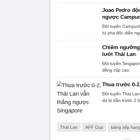
Joao Pedro độc
ngược Campuc
Đội tuyển Campuchi
từ pha độc diễn n
Chiêm ngưỡng 
lưới Thái Lan
Đội tuyển Singapor
đẳng cấp cao.
Thua trước 0-2
Đội tuyển Thái Lan
dù bị dẫn trước 2 
Thái Lan
AFF Cup
bảng xếp hạng