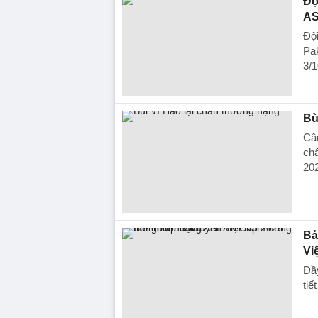
Độ
AS
Đội
Pak
3/1
Bù
Câ
chấ
20
Bả
Vi
Đầ
tiế