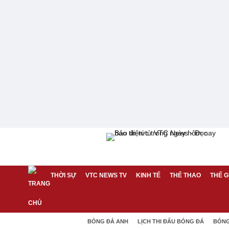
THỜI SỰ
VTC NEWS TV
KINH TẾ
THỂ THAO
THẾ G
BÓNG ĐÁ ANH
LỊCH THI ĐẤU BÓNG ĐÁ
BÓNG