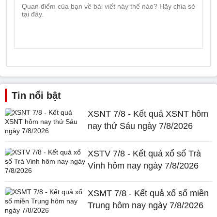
Tin nổi bật
XSNT 7/8 - Kết quả XSNT hôm
nay thứ Sáu ngày 7/8/2026
XSTV 7/8 - Kết quả xổ số Trà
Vinh hôm nay ngày 7/8/2026
XSMT 7/8 - Kết quả xổ số miền
Trung hôm nay ngày 7/8/2026