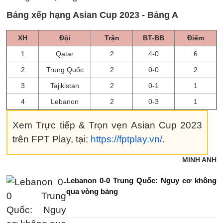
Bảng xếp hạng Asian Cup 2023 - Bảng A
XH
Đội
Trận
BT-BB
Điểm
1
Qatar
2
4-0
6
2
Trung Quốc
2
0-0
2
3
Tajikistan
2
0-1
1
4
Lebanon
2
0-3
1
Xem Trực tiếp & Trọn vẹn Asian Cup 2023
trên FPT Play, tại:
https://fptplay.vn/
.
MINH ANH
Lebanon 0-0 Trung Quốc: Nguy cơ không
qua vòng bảng