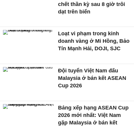
chết thần kỳ sau 8 giờ trôi
dạt trên biển
Loạt vi phạm trong kinh
doanh vàng ở Mi Hồng, Bảo
Tín Mạnh Hải, DOJI, SJC
Đội tuyển Việt Nam đấu
Malaysia ở bán kết ASEAN
Cup 2026
Bảng xếp hạng ASEAN Cup
2026 mới nhất: Việt Nam
gặp Malaysia ở bán kết