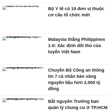
Bộ Y tế có 19 đơn vị thuộc
cơ cấu tổ chức mới
Malaysia thắng Philippines
1-0: Xác định đối thủ của
tuyển Việt Nam
Chuyển Bộ Công an thông
tin 7 cá nhân bán vàng
nguyên liệu hơn 2.000 tỷ
đồng
Bắt nguyên Trưởng ban
quản lý chung cư ở TP.HCM