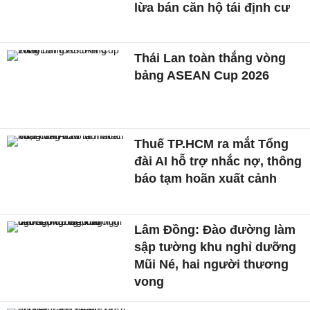
lừa bán căn hộ tái định cư
Thái Lan toàn thắng vòng
bảng ASEAN Cup 2026
Thuế TP.HCM ra mắt Tổng
đài AI hỗ trợ nhắc nợ, thông
báo tạm hoãn xuất cảnh
Lâm Đồng: Đào đường làm
sập tường khu nghỉ dưỡng
Mũi Né, hai người thương
vong