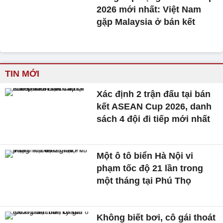
2026 mới nhất: Việt Nam
gặp Malaysia ở bán kết
TIN MỚI
Xác định 2 trận đấu tại bán
kết ASEAN Cup 2026, danh
sách 4 đội đi tiếp mới nhất
Một ô tô biển Hà Nội vi
phạm tốc độ 21 lần trong
một tháng tại Phú Thọ
Không biết bơi, cô gái thoát