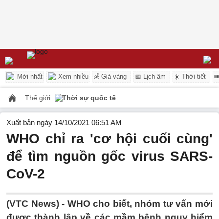
Mới nhất
Xem nhiều
💰 Giá vàng
📅 Lịch âm
☀️ Thời tiết

Thế giới
Thời sự quốc tế
Xuất bản ngày 14/10/2021 06:51 AM
WHO chỉ ra 'cơ hội cuối cùng'
để tìm nguồn gốc virus SARS-
CoV-2
(VTC News) -
WHO cho biết, nhóm tư vấn mới
được thành lập về các mầm bệnh nguy hiểm