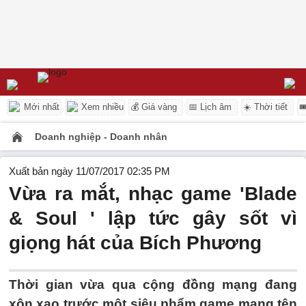
Mới nhất
Xem nhiều
💰 Giá vàng
📅 Lịch âm
☀️ Thời tiết

Doanh nghiệp - Doanh nhân
Xuất bản ngày 11/07/2017 02:35 PM
Vừa ra mắt, nhạc game 'Blade
& Soul ' lập tức gây sốt vì
giọng hát của Bích Phương
Thời gian vừa qua cộng đồng mạng đang
xôn xao trước một siêu phẩm game mang tên