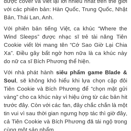
được cover và viết lại lời nhiều nhất trên thế giới
với các phiên bản: Hàn Quốc, Trung Quốc, Nhật
Bản, Thái Lan, Anh.
Với phiên bản tiếng Việt, ca khúc “Where the
Wind Sleeps” được nhạc sĩ trẻ tài năng Tiên
Cookie viết lời mang tên “Cớ Sao Giờ Lại Chia
Xa”. Điều gây bất ngờ hơn nữa là ca khúc này
do nữ ca sĩ Bích Phương thể hiện.
Với nhà phát hành
siêu phẩm game Blade &
Soul
, sẽ không khó hiểu khi lựa chọn cặp đôi
Tiên Cookie và Bích Phương để “chọn mặt gửi
vàng” cho ca khúc này vì hiệu ứng từ các bản hit
trước đây. Còn với các fan, đây chắc chắn là một
tin vui vì sau thời gian ngưng hợp tác thì giờ đây,
cả Tiên Cookie và Bích Phương đã tái ngộ trong
cùng một sản phẩm.