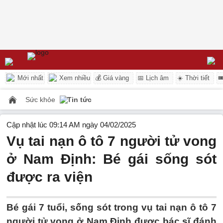
Mới nhất
Xem nhiều
💰 Giá vàng
📅 Lịch âm
☀️ Thời tiết

Sức khỏe
Tin tức
Cập nhật lúc 09:14 AM ngày 04/02/2025
Vụ tai nạn ô tô 7 người tử vong
ở Nam Định: Bé gái sống sót
được ra viện
Bé gái 7 tuổi, sống sót trong vụ tai nạn ô tô 7
người tử vong ở Nam Định được bác sĩ đánh