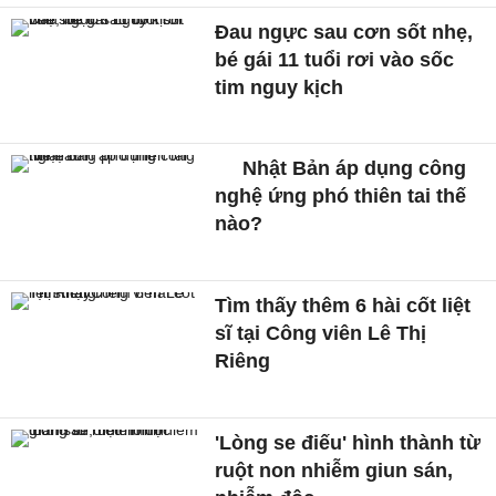
Đau ngực sau cơn sốt nhẹ,
bé gái 11 tuổi rơi vào sốc
tim nguy kịch
Nhật Bản áp dụng công
nghệ ứng phó thiên tai thế
nào?
Tìm thấy thêm 6 hài cốt liệt
sĩ tại Công viên Lê Thị
Riêng
'Lòng se điếu' hình thành từ
ruột non nhiễm giun sán,