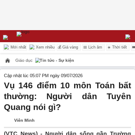
Mới nhất
Xem nhiều
💰 Giá vàng
📅 Lịch âm
☀️ Thời tiết

Giáo dục
Tin tức - Sự kiện
Cập nhật lúc 05:07 PM ngày 09/07/2026
Vụ 146 điểm 10 môn Toán bất
thường: Người dân Tuyên
Quang nói gì?
Viên Minh
(VTC News) -
Người dân sống gần Trường