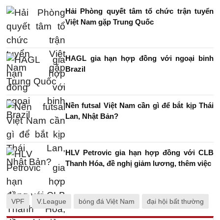
Hải Phòng quyết tâm tổ chức trận tuyển
Việt Nam gặp Trung Quốc
HAGL gia hạn hợp đồng với ngoại binh
Brazil
Nền futsal Việt Nam cần gì để bắt kịp Thái
Lan, Nhật Bản?
HLV Petrovic gia hạn hợp đồng với CLB
Thanh Hóa, đề nghị giảm lương, thêm việc
VPF
V.League
bóng đá Việt Nam
đại hội bất thường