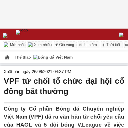
Mới nhất
Xem nhiều
💰 Giá vàng
📅 Lịch âm
☀️ Thời tiết

Thể thao
Bóng đá Việt Nam
Xuất bản ngày 26/09/2021 04:37 PM
VPF từ chối tổ chức đại hội cổ
đông bất thường
Công ty Cổ phần Bóng đá Chuyên nghiệp
Việt Nam (VPF) đã ra văn bản từ chối yêu cầu
của HAGL và 5 đội bóng V.League về việc