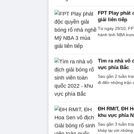
FPT Play phát 
giải liên tiếp
Từ ngày 29/10, FPT
hành tinh NBA trong
Tìm ra nhà vô đ
vực phía Bắc
Sau gần 2 tuần tra
đi đến những trận 
ĐH RMIT, ĐH Ho
khu vực phía 
Sau gần 3 tuần tran
khép lại với những