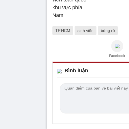
TP.HCM
sinh viên
bóng rổ
Facebook
Bình luận