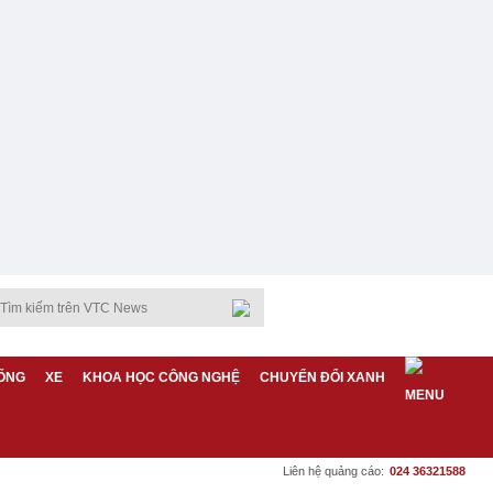
ỐNG
XE
KHOA HỌC CÔNG NGHỆ
CHUYỂN ĐỔI XANH
Liên hệ quảng cáo:
024 36321588