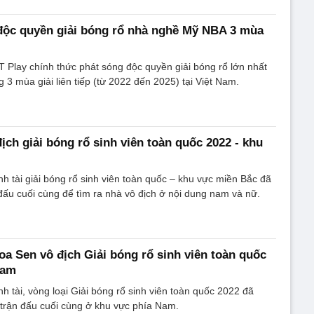
độc quyền giải bóng rổ nhà nghề Mỹ NBA 3 mùa
 Play chính thức phát sóng độc quyền giải bóng rổ lớn nhất
 3 mùa giải liên tiếp (từ 2022 đến 2025) tại Việt Nam.
ịch giải bóng rổ sinh viên toàn quốc 2022 - khu
nh tài giải bóng rổ sinh viên toàn quốc – khu vực miền Bắc đã
đấu cuối cùng để tìm ra nhà vô địch ở nội dung nam và nữ.
a Sen vô địch Giải bóng rổ sinh viên toàn quốc
Nam
h tài, vòng loại Giải bóng rổ sinh viên toàn quốc 2022 đã
 trận đấu cuối cùng ở khu vực phía Nam.