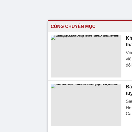
CÙNG CHUYÊN MỤC
Kh
th
Vòn
viê
đội
Bá
tu
Sau
Her
Ca