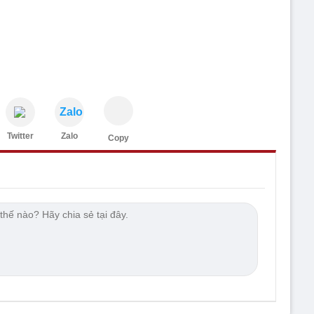
Zalo
Twitter
Zalo
Copy