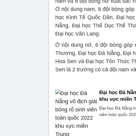
nam và 6 đội bóng nữ xuất sắc n
Ở nội dung nam, 8 đội bóng góp 
học Kinh Tế Quốc Dân, Đại học
Nẵng, Đại học Thể Dục Thể Tha
Đại học Văn Lang.
Ở nội dung nữ, 6 đội bóng góp 
Thương, Đại học Đà Nẵng, Đại h
Hoa Sen và Đại học Tôn Thức Th
Sen là 2 trường có cả đội nam v
Đại học Đà Nẵn
khu vực miền 
Đại học Đà Nẵng tr
viên toàn quốc 202