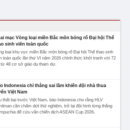
ai mạc Vòng loại miền Bắc môn bóng rổ Đại hội Thể
ao sinh viên toàn quốc
g loại khu vực miền Bắc môn bóng rổ Đại hội Thể thao sinh
n toàn quốc lần thứ VI năm 2026 chính thức khởi tranh với 72
 từ 48 cơ sở giáo dụ tham dự.
o Indonesia chỉ thẳng sai lầm khiến đội nhà thua
yển Việt Nam
 thất bại trước Việt Nam, báo Indonesia cho rằng HLV
dman cần chấm dứt thử nghiệm, trở lại đội hình từng thắng
mpuchia để cứu vãn chiến dịch ASEAN Cup 2026.