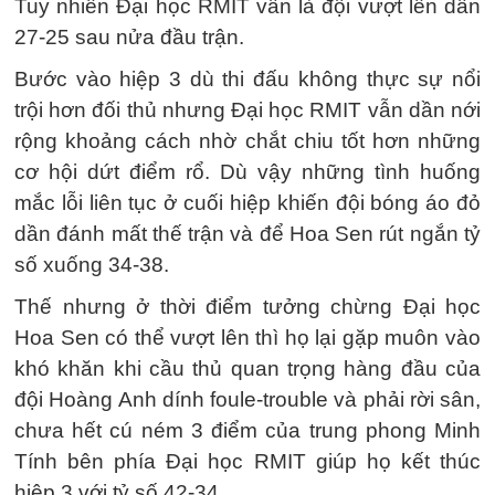
Tuy nhiên Đại học RMIT vẫn là đội vượt lên dẫn
27-25 sau nửa đầu trận.
Bước vào hiệp 3 dù thi đấu không thực sự nổi
trội hơn đối thủ nhưng Đại học RMIT vẫn dần nới
rộng khoảng cách nhờ chắt chiu tốt hơn những
cơ hội dứt điểm rổ. Dù vậy những tình huống
mắc lỗi liên tục ở cuối hiệp khiến đội bóng áo đỏ
dần đánh mất thế trận và để Hoa Sen rút ngắn tỷ
số xuống 34-38.
Thế nhưng ở thời điểm tưởng chừng Đại học
Hoa Sen có thể vượt lên thì họ lại gặp muôn vào
khó khăn khi cầu thủ quan trọng hàng đầu của
đội Hoàng Anh dính foule-trouble và phải rời sân,
chưa hết cú ném 3 điểm của trung phong Minh
Tính bên phía Đại học RMIT giúp họ kết thúc
hiệp 3 với tỷ số 42-34.