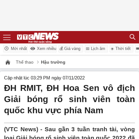
Mới nhất
Xem nhiều
💰 Giá vàng
📅 Lịch âm
☀️ Thời tiết

Thể thao
Hậu trường
Cập nhật lúc 03:29 PM ngày 07/11/2022
ĐH RMIT, ĐH Hoa Sen vô địch
Giải bóng rổ sinh viên toàn
quốc khu vực phía Nam
(VTC News) -
Sau gần 3 tuần tranh tài, vòng
loại Giải bóng rổ sinh viên toàn quốc 2022 đã