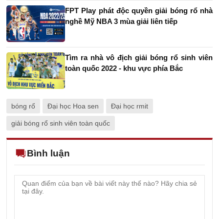
FPT Play phát độc quyền giải bóng rổ nhà
nghề Mỹ NBA 3 mùa giải liên tiếp
Tìm ra nhà vô địch giải bóng rổ sinh viên
toàn quốc 2022 - khu vực phía Bắc
bóng rổ
Đại học Hoa sen
Đại học rmit
giải bóng rổ sinh viên toàn quốc
Bình luận