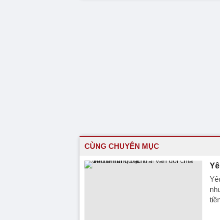
CÙNG CHUYÊN MỤC
Yê
Yêu
như
tiề