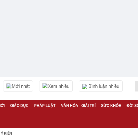
Mới nhất
Xem nhiều
Bình luận nhiều
IỚI
GIÁO DỤC
PHÁP LUẬT
VĂN HÓA - GIẢI TRÍ
SỨC KHỎE
ĐỜI S
Ý KIẾN