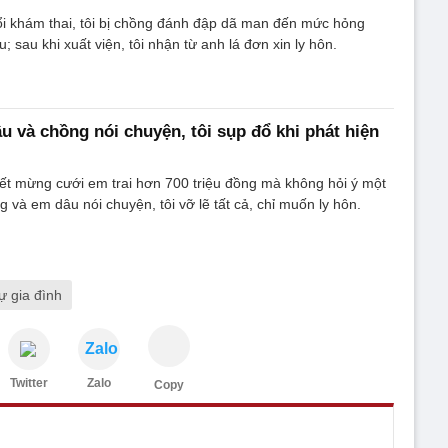
ổi khám thai, tôi bị chồng đánh đập dã man đến mức hỏng
u; sau khi xuất viện, tôi nhận từ anh lá đơn xin ly hôn.
u và chồng nói chuyện, tôi sụp đổ khi phát hiện
ết mừng cưới em trai hơn 700 triệu đồng mà không hỏi ý một
 và em dâu nói chuyện, tôi vỡ lẽ tất cả, chỉ muốn ly hôn.
ự gia đình
Zalo
Twitter
Zalo
Copy