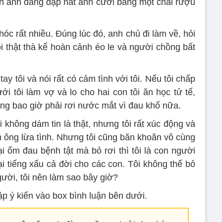
ảnh anh đang đập nát ảnh cưới bằng một chai rượu
óc rất nhiều. Đúng lúc đó, anh chủ đi làm về, hỏi
ôi thật thà kể hoàn cảnh éo le và người chồng bất
 tôi và nói rất có cảm tình với tôi. Nếu tôi chấp
i tôi làm vợ và lo cho hai con tôi ăn học tử tế,
ng bao giờ phải rơi nước mắt vì đau khổ nữa.
i không dám tin là thật, nhưng tôi rất xúc động và
n ông lừa tình. Nhưng tôi cũng băn khoăn vô cùng
ại ốm đau bệnh tật mà bỏ rơi thì tôi là con người
ại tiếng xấu cả đời cho các con. Tôi không thể bỏ
ười, tôi nên làm sao bây giờ?
ập ý kiến vào box bình luận bên dưới.