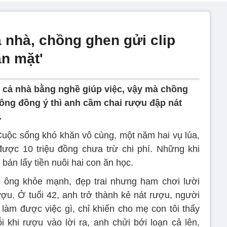
 nhà, chồng ghen gửi clip
ằn mặt'
i cả nhà bằng nghề giúp việc, vậy mà chồng
hông đồng ý thì anh cầm chai rượu đập nát
.
Cuộc sống khó khăn vô cùng, một năm hai vụ lúa,
ược 10 triệu đồng chưa trừ chi phí. Những khi
c bán lấy tiền nuôi hai con ăn học.
n ông khỏe mạnh, đẹp trai nhưng ham chơi lười
ượu. Ở tuổi 42, anh trở thành kẻ nát rượu, người
 làm được việc gì, chỉ khiến cho mẹ con tôi thấy
khi rượu vào lời ra, anh chửi bới loạn cả lên,