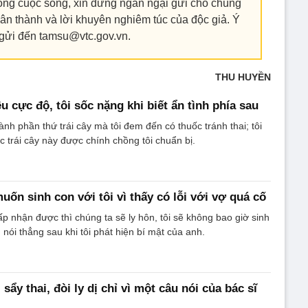
ng cuộc sống, xin đừng ngần ngại gửi cho chúng
ân thành và lời khuyên nghiêm túc của độc giả. Ý
 gửi đến tamsu@vtc.gov.vn.
THU HUYỀN
 cực độ, tôi sốc nặng khi biết ẩn tình phía sau
hành phần thứ trái cây mà tôi đem đến có thuốc tránh thai; tôi
 trái cây này được chính chồng tôi chuẩn bị.
ốn sinh con với tôi vì thấy có lỗi với vợ quá cố
 nhận được thì chúng ta sẽ ly hôn, tôi sẽ không bao giờ sinh
nói thẳng sau khi tôi phát hiện bí mật của anh.
sẩy thai, đòi ly dị chỉ vì một câu nói của bác sĩ