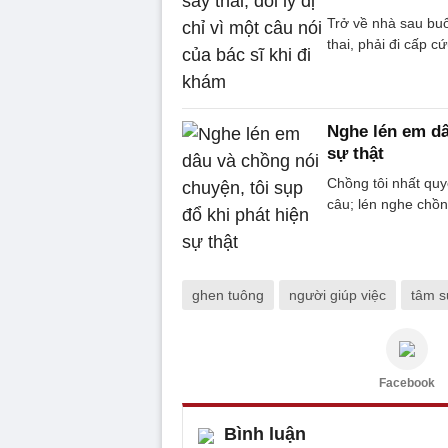
Trở về nhà sau bu
thai, phải đi cấp cứ
Nghe lén em dâ
sự thật
Chồng tôi nhất quy
câu; lén nghe chồng
ghen tuông
người giúp việc
tâm s
Facebook
Bình luận