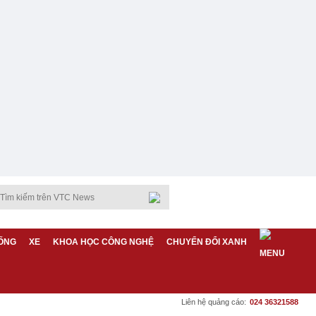
ỐNG
XE
KHOA HỌC CÔNG NGHỆ
CHUYỂN ĐỔI XANH
Liên hệ quảng cáo:
024 36321588