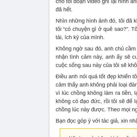
cho tôi đoạn video ghi lại hình 
đã hết.
Nhìn những hình ảnh đó, tôi đã kh
tôi “có chuyện gì ở quê sao?”. T
tài, ích kỷ của mình.
Không ngờ sau đó, anh chủ cầm tay
nhận tình cảm này, anh ấy sẽ cướ
cuộc sống sau này của tôi sẽ khô
Điều anh nói quá tốt đẹp khiến tô
cảm thấy anh không phải loại đà
vì lúc chồng không làm ra tiền, l
không có đạo đức, rồi tôi sẽ để l
chồng lúc này được. Theo mọi ng
Bạn đọc góp ý với tác giả, xin nh