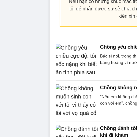
Nếu bạn có những khúc mắc tro
tôi để nhận được sự sẻ chia ch
kiến xin
Chồng yêu chiều
Bác sĩ nói, trong t
bàng hoàng vì nước
Chồng không mu
"Nếu em không chấp
con với em", chồng 
Chồng đánh tôi 
khi đi khám