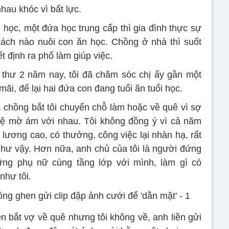
nhau khóc vì bất lực.
 học, một đứa học trung cấp thì gia đình thực sự
cách nào nuôi con ăn học. Chồng ở nhà thì suốt
t định ra phố làm giúp việc.
 thư 2 năm nay, tôi đã chăm sóc chị ấy gần một
mãi, để lại hai đứa con đang tuổi ăn tuổi học.
t, chồng bắt tôi chuyển chỗ làm hoặc về quê vì sợ
 hệ mờ ám với nhau. Tôi không đồng ý vì cả năm
t, lương cao, có thưởng, công việc lại nhàn hạ, rất
như vậy. Hơn nữa, anh chủ của tôi là người đứng
ững phụ nữ cùng tầng lớp với mình, làm gì có
như tôi.
iện bắt vợ về quê nhưng tôi không về, anh liền gửi