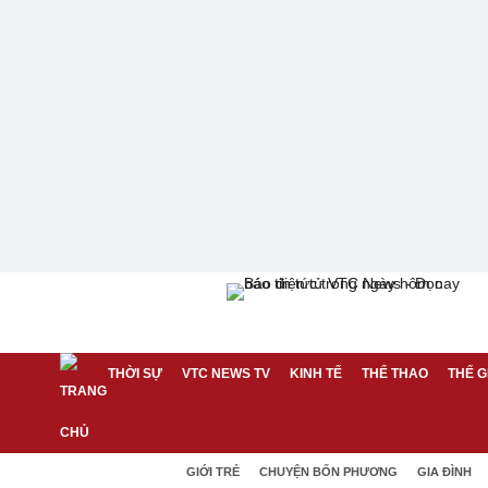
THỜI SỰ
VTC NEWS TV
KINH TẾ
THỂ THAO
THẾ G
GIỚI TRẺ
CHUYỆN BỐN PHƯƠNG
GIA ĐÌNH