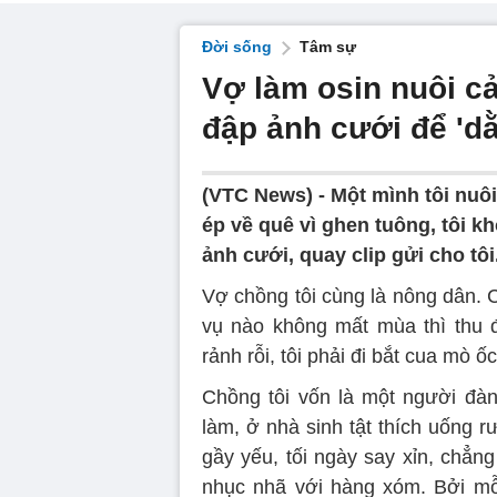
Đời sống
Tâm sự
Vợ làm osin nuôi cả
đập ảnh cưới để 'd
(VTC News) -
Một mình tôi nuô
ép về quê vì ghen tuông, tôi k
ảnh cưới, quay clip gửi cho tôi
Vợ chồng tôi cùng là nông dân. 
vụ nào không mất mùa thì thu đ
rảnh rỗi, tôi phải đi bắt cua mò ố
Chồng tôi vốn là một người đà
làm, ở nhà sinh tật thích uống r
gầy yếu, tối ngày say xỉn, chẳng
nhục nhã với hàng xóm. Bởi mỗi 