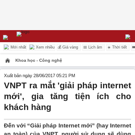
Mới nhất
Xem nhiều
💰 Giá vàng
📅 Lịch âm
☀️ Thời tiết

Khoa học - Công nghệ
Xuất bản ngày 28/06/2017 05:21 PM
VNPT ra mắt 'giải pháp internet
mới', gia tăng tiện ích cho
khách hàng
Đến với “Giải pháp Internet mới” (hay Internet
an toàn) của VNPT, người sử dụng sẽ dùng