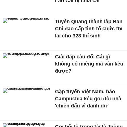
Lào Cai bị chia cắt
Tuyên Quang thành lập Ban
Chỉ đạo cấp tỉnh tổ chức thi
lại cho 328 thí sinh
Giải đáp câu đố: Cái gì
không có miệng mà vẫn kêu
được?
Gặp tuyển Việt Nam, báo
Campuchia kêu gọi đội nhà
'chiến đấu vì danh dự'
Gọi hối lộ trọng tài là 'thông