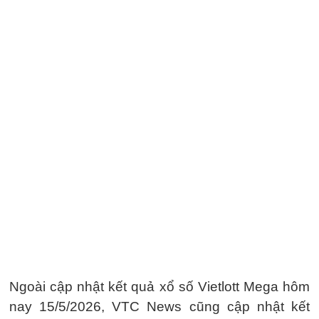
Ngoài cập nhật kết quả xổ số Vietlott Mega hôm
nay 15/5/2026, VTC News cũng cập nhật kết