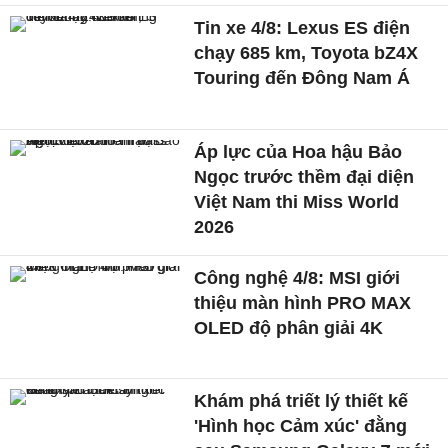
Tin xe 4/8: Lexus ES điện
chạy 685 km, Toyota bZ4X
Touring đến Đông Nam Á
Áp lực của Hoa hậu Bảo
Ngọc trước thềm đại diện
Việt Nam thi Miss World
2026
Công nghệ 4/8: MSI giới
thiệu màn hình PRO MAX
OLED độ phân giải 4K
Khám phá triết lý thiết kế
'Hình học Cảm xúc' đằng