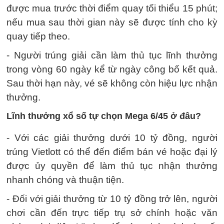
được mua trước thời điểm quay tối thiểu 15 phút;
nếu mua sau thời gian này sẽ được tính cho kỳ
quay tiếp theo.
- Người trúng giải cần làm thủ tục lĩnh thưởng
trong vòng 60 ngày kể từ ngày công bố kết quả.
Sau thời hạn này, vé sẽ không còn hiệu lực nhận
thưởng.
Lĩnh thưởng xổ số tự chọn Mega 6/45 ở đâu?
- Với các giải thưởng dưới 10 tỷ đồng, người
trúng Vietlott có thể đến điểm bán vé hoặc đại lý
được ủy quyền để làm thủ tục nhận thưởng
nhanh chóng và thuận tiện.
- Đối với giải thưởng từ 10 tỷ đồng trở lên, người
chơi cần đến trực tiếp trụ sở chính hoặc văn