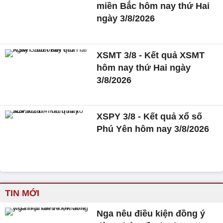
miền Bắc hôm nay thứ Hai
ngày 3/8/2026
XSMT 3/8 - Kết quả XSMT
hôm nay thứ Hai ngày
3/8/2026
XSPY 3/8 - Kết quả xổ số
Phú Yên hôm nay 3/8/2026
TIN MỚI
Nga nêu điều kiện đồng ý