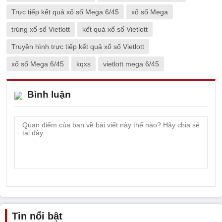
Trực tiếp kết quả xổ số Mega 6/45
xổ số Mega
trúng xổ số Vietlott
kết quả xổ số Vietlott
Truyền hình trực tiếp kết quả xổ số Vietlott
xổ số Mega 6/45
kqxs
vietlott mega 6/45
Bình luận
Tin nổi bật