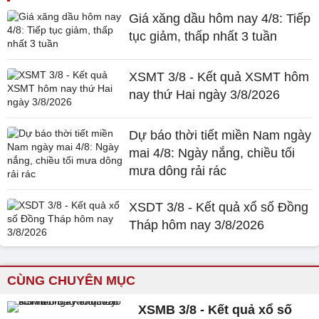
Giá xăng dầu hôm nay 4/8: Tiếp
tục giảm, thấp nhất 3 tuần
XSMT 3/8 - Kết quả XSMT hôm
nay thứ Hai ngày 3/8/2026
Dự báo thời tiết miền Nam ngày
mai 4/8: Ngày nắng, chiều tối
mưa dông rải rác
XSDT 3/8 - Kết quả xổ số Đồng
Tháp hôm nay 3/8/2026
CÙNG CHUYÊN MỤC
XSMB 3/8 - Kết quả xổ số