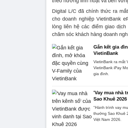
theo hướng linh hoạt và bền vữn
Digital L/C đã chính thức ra mắ
cho doanh nghiệp VietinBank e
lòng liên hệ các điểm giao dịch
chăm sóc khách hàng doanh nghi
Gắn kết gia đì
VietinBank
VietinBank ra mắt V
VietinBank iPay Mob
gia đình.
'Vay mua nhà t
Sao Khuê 2026
“Hành trình vay mu
thưởng Sao Khuê 2
Việt Nam 2026.