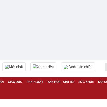
Mới nhất
Xem nhiều
Bình luận nhiều
IỚI
GIÁO DỤC
PHÁP LUẬT
VĂN HÓA - GIẢI TRÍ
SỨC KHỎE
ĐỜI S