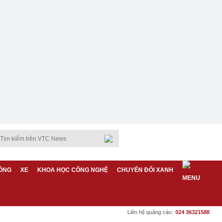
ỐNG
XE
KHOA HỌC CÔNG NGHỆ
CHUYỂN ĐỔI XANH
Liên hệ quảng cáo:
024 36321588