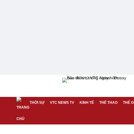
THỜI SỰ
VTC NEWS TV
KINH TẾ
THỂ THAO
THẾ G