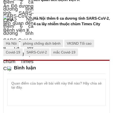
Hà Nội thêm 6 ca dương tính SARS-CoV-2,
4 ca lây nhiễm thuộc chùm Times City
Hà Nội
phòng chống dịch bệnh
VKSND Tối cao
Covid-19
SARS-CoV-2
mắc Covid-19
Bình luận