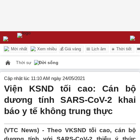
Mới nhất
Xem nhiều
💰 Giá vàng
📅 Lịch âm
☀️ Thời tiết

Thời sự
Đời sống
Cập nhật lúc 11:10 AM ngày 24/05/2021
Viện KSND tối cao: Cán bộ
dương tính SARS-CoV-2 khai
báo y tế không trung thực
(VTC News) -
Theo VKSND tối cao, cán bộ
dương tính với SARS-CoV-2 thiếu ý thức