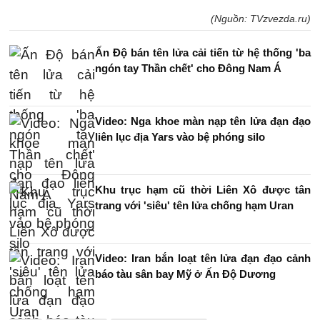
(Nguồn: TVzvezda.ru)
Ấn Độ bán tên lửa cải tiến từ hệ thống 'ba
ngón tay Thần chết' cho Đông Nam Á
Video: Nga khoe màn nạp tên lửa đạn đạo
liên lục địa Yars vào bệ phóng silo
Khu trục hạm cũ thời Liên Xô được tân
trang với 'siêu' tên lửa chống hạm Uran
Video: Iran bắn loạt tên lửa đạn đạo cảnh
báo tàu sân bay Mỹ ở Ấn Độ Dương