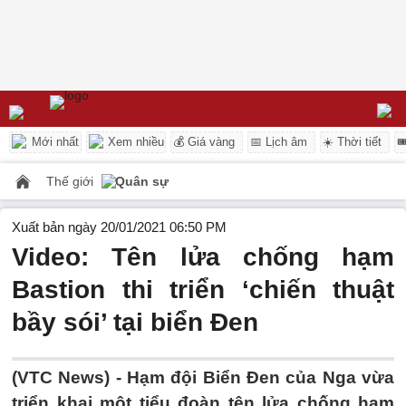
Mới nhất
Xem nhiều
💰 Giá vàng
📅 Lịch âm
☀️ Thời tiết

Thế giới
Quân sự
Xuất bản ngày 20/01/2021 06:50 PM
Video: Tên lửa chống hạm
Bastion thi triển ‘chiến thuật
bầy sói’ tại biển Đen
(VTC News) -
Hạm đội Biển Đen của Nga vừa
triển khai một tiểu đoàn tên lửa chống hạm