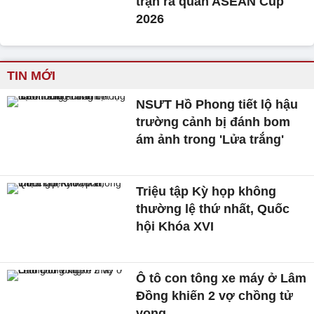
trận ra quân ASEAN Cup
2026
TIN MỚI
NSƯT Hồ Phong tiết lộ hậu
trường cảnh bị đánh bom
ám ảnh trong 'Lửa trắng'
Triệu tập Kỳ họp không
thường lệ thứ nhất, Quốc
hội Khóa XVI
Ô tô con tông xe máy ở Lâm
Đồng khiến 2 vợ chồng tử
vong