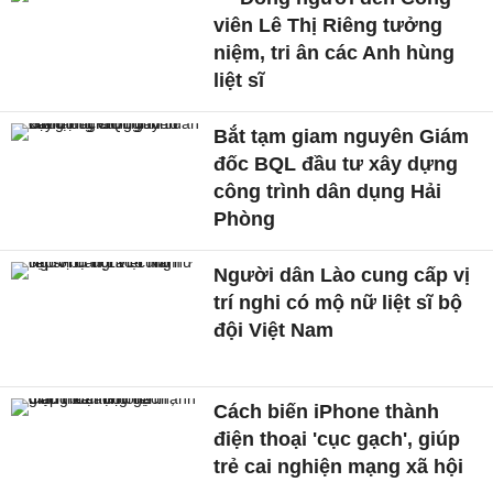
viên Lê Thị Riêng tưởng
niệm, tri ân các Anh hùng
liệt sĩ
Bắt tạm giam nguyên Giám
đốc BQL đầu tư xây dựng
công trình dân dụng Hải
Phòng
Người dân Lào cung cấp vị
trí nghi có mộ nữ liệt sĩ bộ
đội Việt Nam
Cách biến iPhone thành
điện thoại 'cục gạch', giúp
trẻ cai nghiện mạng xã hội