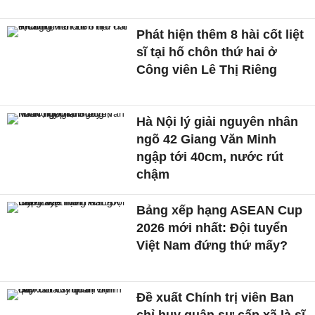
Phát hiện thêm 8 hài cốt liệt
sĩ tại hố chôn thứ hai ở
Công viên Lê Thị Riêng
Hà Nội lý giải nguyên nhân
ngõ 42 Giang Văn Minh
ngập tới 40cm, nước rút
chậm
Bảng xếp hạng ASEAN Cup
2026 mới nhất: Đội tuyển
Việt Nam đứng thứ mấy?
Đề xuất Chính trị viên Ban
chỉ huy quân sự cấp xã là sĩ