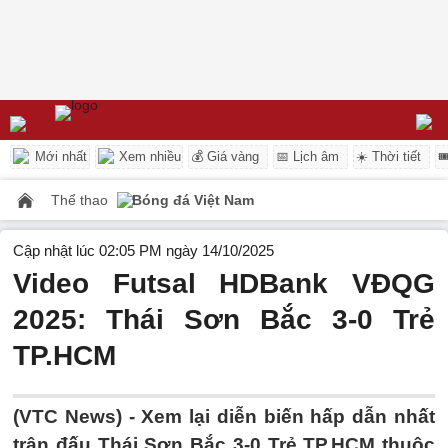
Mới nhất
Xem nhiều
💰 Giá vàng
📅 Lịch âm
☀️ Thời tiết

Thể thao
Bóng đá Việt Nam
Cập nhật lúc 02:05 PM ngày 14/10/2025
Video Futsal HDBank VĐQG
2025: Thái Sơn Bắc 3-0 Trẻ
TP.HCM
(VTC News) -
Xem lại diễn biến hấp dẫn nhất
trận đấu Thái Sơn Bắc 3-0 Trẻ TP.HCM thuộc