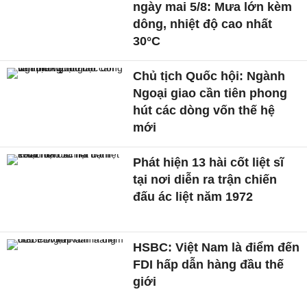
ngày mai 5/8: Mưa lớn kèm
dông, nhiệt độ cao nhất
30°C
Chủ tịch Quốc hội: Ngành
Ngoại giao cần tiên phong
hút các dòng vốn thế hệ
mới
Phát hiện 13 hài cốt liệt sĩ
tại nơi diễn ra trận chiến
đấu ác liệt năm 1972
HSBC: Việt Nam là điểm đến
FDI hấp dẫn hàng đầu thế
giới