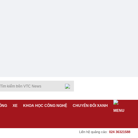
ỐNG
XE
KHOA HỌC CÔNG NGHỆ
CHUYỂN ĐỔI XANH
Liên hệ quảng cáo:
024 36321588