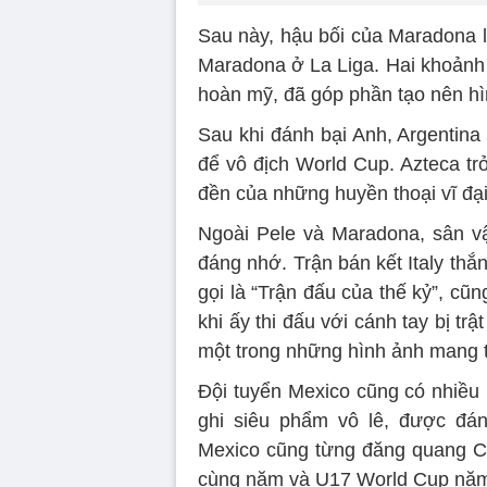
Sau này, hậu bối của Maradona là
Maradona ở La Liga. Hai khoảnh 
hoàn mỹ, đã góp phần tạo nên hì
Sau khi đánh bại Anh, Argentina
để vô địch World Cup. Azteca t
đền của những huyền thoại vĩ đại 
Ngoài Pele và Maradona, sân vậ
đáng nhớ. Trận bán kết Italy th
gọi là “Trận đấu của thế kỷ”, cũ
khi ấy thi đấu với cánh tay bị t
một trong những hình ảnh mang 
Đội tuyển Mexico cũng có nhiều 
ghi siêu phẩm vô lê, được đán
Mexico cũng từng đăng quang C
cùng năm và U17 World Cup năm 