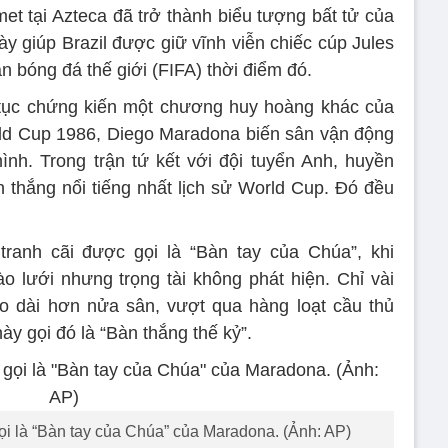
et tại Azteca đã trở thành biểu tượng bất tử của
y giúp Brazil được giữ vĩnh viễn chiếc cúp Jules
n bóng đá thế giới (FIFA) thời điểm đó.
 tục chứng kiến một chương huy hoàng khác của
orld Cup 1986, Diego Maradona biến sân vận động
nh. Trong trận tứ kết với đội tuyển Anh, huyền
n thắng nổi tiếng nhất lịch sử World Cup. Đó đều
tranh cãi được gọi là “Bàn tay của Chúa”, khi
 lưới nhưng trọng tài không phát hiện. Chỉ vài
lo dài hơn nửa sân, vượt qua hàng loạt cầu thủ
ày gọi đó là “Bàn thắng thế kỷ”.
ọi là “Bàn tay của Chúa” của Maradona. (Ảnh: AP)