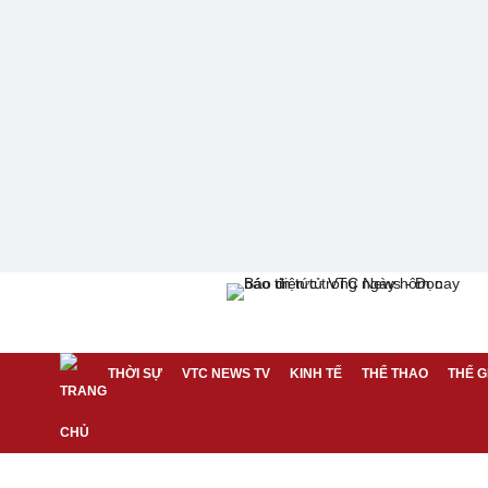
THỜI SỰ
VTC NEWS TV
KINH TẾ
THỂ THAO
THẾ G