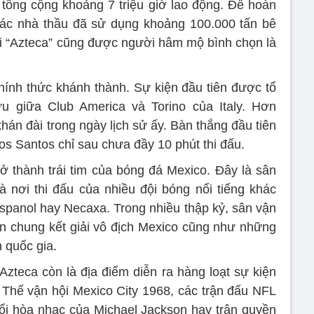
 tổng cộng khoảng 7 triệu giờ lao động. Để hoàn
 các nhà thầu đã sử dụng khoảng 100.000 tấn bê
ọi “Azteca” cũng được người hâm mộ bình chọn là
ính thức khánh thành. Sự kiện đầu tiên được tổ
ữu giữa Club America và Torino của Italy. Hơn
hán đài trong ngày lịch sử ấy. Bàn thắng đầu tiên
Dos Santos chỉ sau chưa đầy 10 phút thi đấu.
ở thành trái tim của bóng đá Mexico. Đây là sân
 nơi thi đấu của nhiều đội bóng nổi tiếng khác
 Espanol hay Necaxa. Trong nhiều thập kỷ, sân vận
rận chung kết giải vô địch Mexico cũng như những
n quốc gia.
Azteca còn là địa điểm diễn ra hàng loạt sự kiện
 Thế vận hội Mexico City 1968, các trận đấu NFL
i hòa nhạc của Michael Jackson hay trận quyền