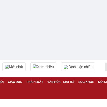
Mới nhất
Xem nhiều
Bình luận nhiều
IỚI
GIÁO DỤC
PHÁP LUẬT
VĂN HÓA - GIẢI TRÍ
SỨC KHỎE
ĐỜI S