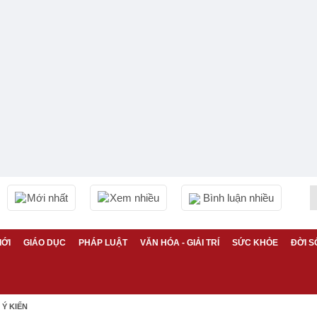
Mới nhất
Xem nhiều
Bình luận nhiều
IỚI
GIÁO DỤC
PHÁP LUẬT
VĂN HÓA - GIẢI TRÍ
SỨC KHỎE
ĐỜI S
Ý KIẾN