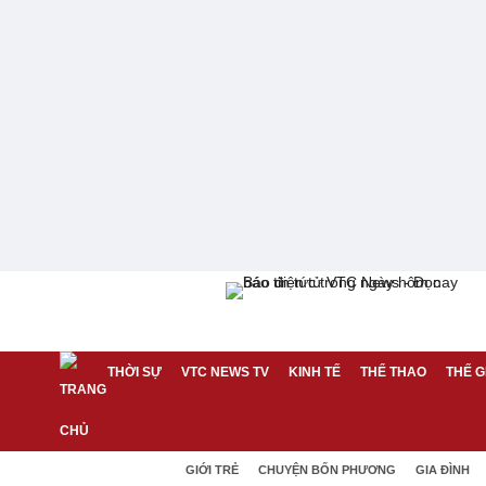
THỜI SỰ
VTC NEWS TV
KINH TẾ
THỂ THAO
THẾ G
GIỚI TRẺ
CHUYỆN BỐN PHƯƠNG
GIA ĐÌNH