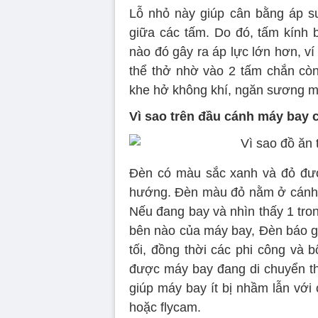
Lỗ nhỏ này giúp cân bằng áp s
giữa các tấm. Do đó, tấm kính b
nào đó gây ra áp lực lớn hơn, ví
thể thở nhờ vào 2 tấm chắn còn
khe hở không khí, ngăn sương mù
Vì sao trên đầu cánh máy bay 
Đèn có màu sắc xanh và đỏ đượ
hướng. Đèn màu đỏ nằm ở cánh t
Nếu đang bay và nhìn thấy 1 tro
bên nào của máy bay, Đèn báo gi
tối, đồng thời các phi công và 
được máy bay đang di chuyển t
giúp máy bay ít bị nhầm lẫn với
hoặc flycam.