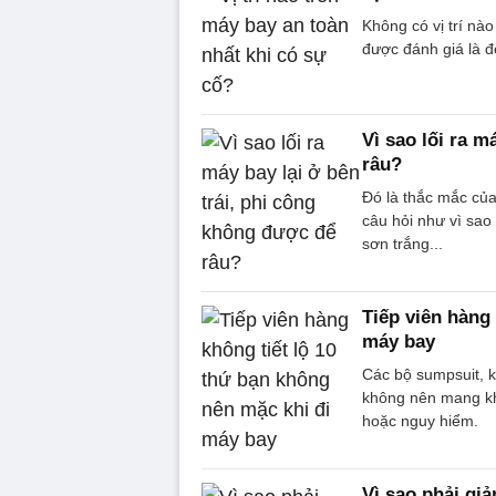
Không có vị trí nào
được đánh giá là đ
Vì sao lối ra m
râu?
Đó là thắc mắc củ
câu hỏi như vì sa
sơn trắng...
Tiếp viên hàng
máy bay
Các bộ sumpsuit, k
không nên mang khi
hoặc nguy hiểm.
Vì sao phải gi