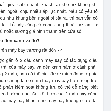
uất giữa cabin hành khách và khe hở không khí
ên ngoài chịu nhiều áp lực nhất. Nếu có yếu tố
 dụ như khung bên ngoài bị bật ra, thì bạn vẫn có
 lại. Lỗ này cũng có công dụng thoát hơi ẩm từ
 hoặc sương giá hình thành trên cửa sổ.
có đèn xanh và đỏ?
c gắn ở 2 đầu cánh máy bay có tác dụng điều
rái của máy bay, và đèn xanh nằm ở cánh phải.
ng 2 màu, bạn có thể biết được mình đang ở phía
úp chúng ta dễ nhìn thấy máy bay hơn trong trời
bộ phận kiểm soát không lưu có thể dễ dàng biết
heo hướng nào. Sự kết hợp của 2 màu này cũng
 các máy bay khác, như máy bay không người lái