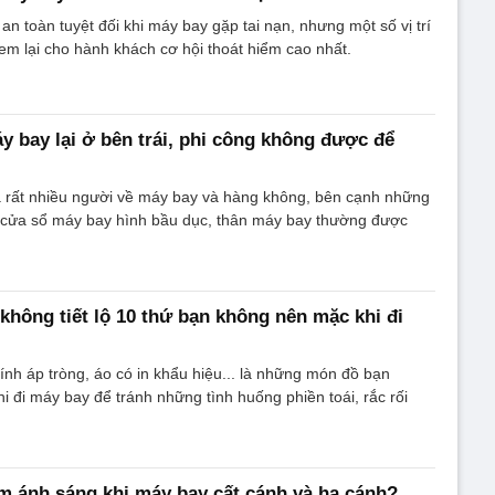
 an toàn tuyệt đối khi máy bay gặp tai nạn, nhưng một số vị trí
em lại cho hành khách cơ hội thoát hiểm cao nhất.
áy bay lại ở bên trái, phi công không được để
a rất nhiều người về máy bay và hàng không, bên cạnh những
o cửa sổ máy bay hình bầu dục, thân máy bay thường được
 không tiết lộ 10 thứ bạn không nên mặc khi đi
ính áp tròng, áo có in khẩu hiệu... là những món đồ bạn
 đi máy bay để tránh những tình huống phiền toái, rắc rối
ảm ánh sáng khi máy bay cất cánh và hạ cánh?