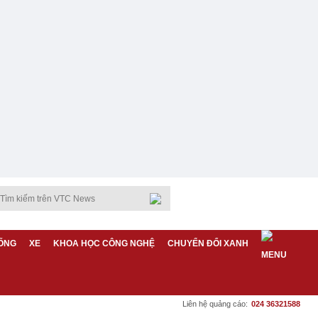
ỐNG
XE
KHOA HỌC CÔNG NGHỆ
CHUYỂN ĐỔI XANH
Liên hệ quảng cáo:
024 36321588