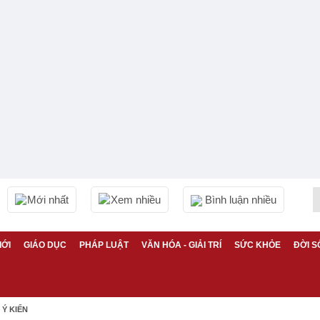
Mới nhất
Xem nhiều
Bình luận nhiều
IỚI
GIÁO DỤC
PHÁP LUẬT
VĂN HÓA - GIẢI TRÍ
SỨC KHỎE
ĐỜI S
Ý KIẾN