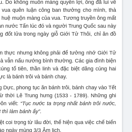
u. Do không muốn màng quyền lợi, ông đã lui về
à vua quên luận công ban thưởng cho mình, thà
n huệ muộn màng của vua. Tương truyền ông mất
ân nước Tấn lúc đó và người Trung Quốc sau này
đốt lửa trong ngày giỗ Giới Tử Thôi, chỉ ăn đồ
n thực nhưng không phải để tưởng nhớ Giới Tử
mà vẫn nấu nướng bình thường. Các gia đình biện
úng tổ tiên, thần linh và đặc biệt dâng cúng hai
c là bánh trôi và bánh chay.
Dực, phong tục ăn bánh trôi, bánh chay vào Tết
từ thời Lê Trung hưng (1533 - 1789). Những ghi
n viết:
“Tục nước ta trọng nhất bánh trôi nước,
thì làm bánh ấy”.
 coi trọng từ lâu đời, thể hiện qua việc chế biến
o ngày mùng 3/3 Âm lịch.