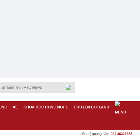
ỐNG
XE
KHOA HỌC CÔNG NGHỆ
CHUYỂN ĐỔI XANH
Liên hệ quảng cáo:
024 36321588