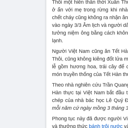
Thôi một hiền thần thời Xuân Th
ở ẩn với mẹ trong rừng khi nh
chết cháy cũng không ra nhận â
vào ngày 3/3 Âm lịch và người d
tưởng niệm ông bằng cách không 
lạnh.
Người Việt Nam cũng ăn Tết Hà
Thôi, cũng không kiêng đốt lửa 
lễ gồm hương hoa, trái cây để c
món truyền thống của Tết Hàn thự
Theo nhà nghiên cứu Trần Quang 
Hàn thực tại Việt Nam bắt đầu 
chép của nhà bác học Lê Quý Đô
mỗi năm cứ ngày mồng 3 tháng 3 
Phong tục này đã được người Việt
và thưởng thức
bánh trôi nước
và