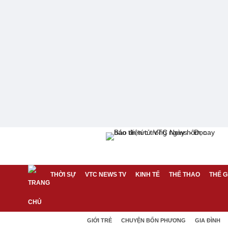
THỜI SỰ
VTC NEWS TV
KINH TẾ
THỂ THAO
THẾ G
GIỚI TRẺ
CHUYỆN BỐN PHƯƠNG
GIA ĐÌNH