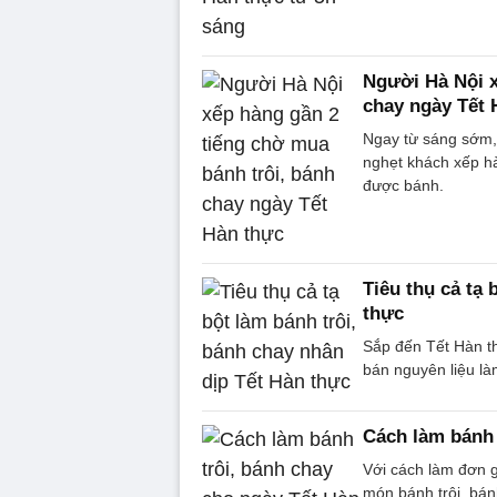
Người Hà Nội x
chay ngày Tết 
Ngay từ sáng sớm,
nghẹt khách xếp hà
được bánh.
Tiêu thụ cả tạ 
thực
Sắp đến Tết Hàn th
bán nguyên liệu là
Cách làm bánh 
Với cách làm đơn g
món bánh trôi, bán