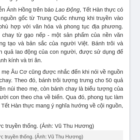
uyễn Ánh Hồng trên báo
Lao Động
, Tết Hàn thực có
y nguồn gốc từ Trung Quốc nhưng khi truyền vào
 phù hợp với văn hóa và phong tục địa phương.
nh chay từ gạo nếp - một sản phẩm của nền văn
ng tạo và bản sắc của người Việt. Bánh trôi và
h quả lao động của con người, được sử dụng để
nh kính và tri ân.
a mẹ Âu Cơ cũng được nhắc đến khi nói về nguồn
 chay. Theo đó, bánh trôi tượng trưng cho 50 quả
lên núi theo mẹ, còn bánh chay là biểu tượng của
gười con theo cha về biển. Qua đó, phong tục làm
o Tết Hàn thực mang ý nghĩa hướng về cội nguồn,
c truyền thống. (Ảnh: Vũ Thu Hương)