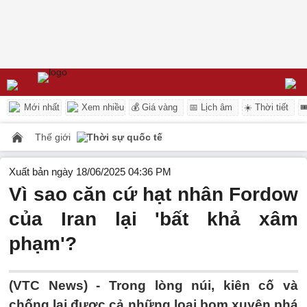
Mới nhất
Xem nhiều
💰 Giá vàng
📅 Lịch âm
☀️ Thời tiết

Thế giới
Thời sự quốc tế
Xuất bản ngày 18/06/2025 04:36 PM
Vì sao căn cứ hạt nhân Fordow
của Iran lại 'bất khả xâm
phạm'?
(VTC News) -
Trong lòng núi, kiên cố và
chống lại được cả những loại bom xuyên phá