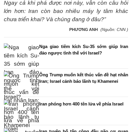
Ngay cả khi phá được nơi này, vẫn còn câu hỏi
lớn hơn: Iran còn bao nhiêu máy ly tâm khác
chưa triển khai? Và chúng đang ở đâu?”
PHƯƠNG ANH
(Nguồn: CNN )
Nga giao tiêm kích Su-35 sớm giúp Iran
đảo ngược tình thế với Israel?
Ông Trump muốn kết thúc vấn đề hạt nhân
Iran; Israel cảnh báo lãnh tụ Khamenei
Iran phóng hơn 400 tên lửa về phía Israel
Iran tuyên bố tấn công đầu não cơ quan