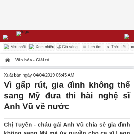
Mới nhất
Xem nhiều
💰 Giá vàng
📅 Lịch âm
☀️ Thời tiết

Văn hóa - Giải trí
Xuất bản ngày 04/04/2019 06:45 AM
Vì gấp rút, gia đình không thể
sang Mỹ đưa thi hài nghệ sĩ
Anh Vũ về nước
Chị Tuyền - cháu gái Anh Vũ chia sẻ gia đình
không sang Mỹ mà ủy quyền cho ca sĩ Leon