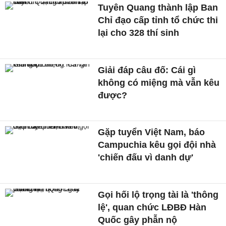
Tuyên Quang thành lập Ban
Chỉ đạo cấp tỉnh tổ chức thi
lại cho 328 thí sinh
Giải đáp câu đố: Cái gì
không có miệng mà vẫn kêu
được?
Gặp tuyển Việt Nam, báo
Campuchia kêu gọi đội nhà
'chiến đấu vì danh dự'
Gọi hối lộ trọng tài là 'thông
lệ', quan chức LĐBĐ Hàn
Quốc gây phẫn nộ