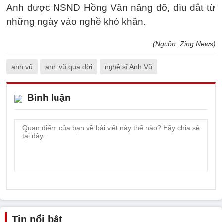
Anh được NSND Hồng Vân nâng đỡ, dìu dắt từ
những ngày vào nghề khó khăn.
(Nguồn: Zing News)
anh vũ
anh vũ qua đời
nghệ sĩ Anh Vũ
Bình luận
Tin nổi bật