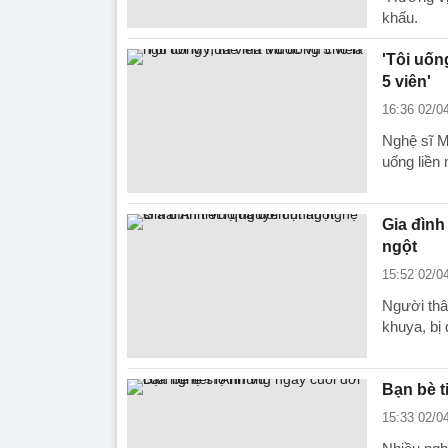
khấu.
'Tôi uốn
5 viên'
16:36 02/0
Nghệ sĩ M
uống liền 
Gia đình
ngột
15:52 02/0
Người thâ
khuya, bị 
Bạn bè t
15:33 02/0