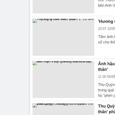
bên Anh V
'Hương v
10:07 12/0
Tấm ảnh h
sẻ cho th
Ảnh hậu 
thân'
11:30 05/0
Thu Quỳnh
trong quá
họ "phim g
Thu Quỳn
thân' ph