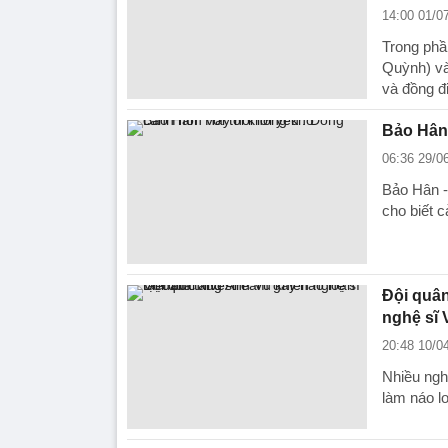
14:00 01/0
Trong phần
Quỳnh) và
và đồng đ
Bảo Hân 
06:36 29/0
Bảo Hân - 
cho biết 
Đội quân
nghệ sĩ 
20:48 10/0
Nhiều ngh
làm náo l