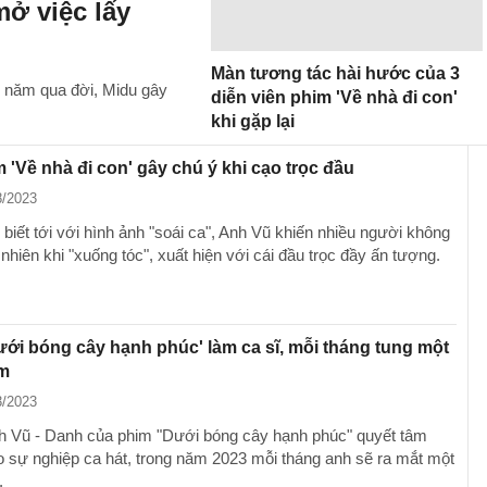
ở việc lấy
Màn tương tác hài hước của 3
5 năm qua đời, Midu gây
diễn viên phim 'Về nhà đi con'
khi gặp lại
 'Về nhà đi con' gây chú ý khi cạo trọc đầu
8/2023
biết tới với hình ảnh "soái ca", Anh Vũ khiến nhiều người không
nhiên khi "xuống tóc", xuất hiện với cái đầu trọc đầy ấn tượng.
ới bóng cây hạnh phúc' làm ca sĩ, mỗi tháng tung một
m
3/2023
 Vũ - Danh của phim "Dưới bóng cây hạnh phúc" quyết tâm
o sự nghiệp ca hát, trong năm 2023 mỗi tháng anh sẽ ra mắt một
.