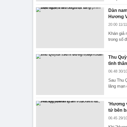
Dàn nam 
Hương V
20:00 11/1
Khán giả 
trong số đ
Thu Quỳn
tình thân
06:48 30/1
Sau Thu Q
lãng mạn 
'Hương v
tứ bên b
06:45 29/1
Khi "Hươn