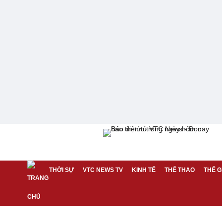
THỜI SỰ
VTC NEWS TV
KINH TẾ
THỂ THAO
THẾ G