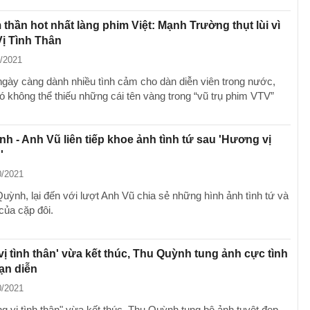
thần hot nhất làng phim Việt: Mạnh Trường thụt lùi vì
ị Tình Thân
1/2021
ngày càng dành nhiều tình cảm cho dàn diễn viên trong nước,
ó không thể thiếu những cái tên vàng trong “vũ trụ phim VTV”
h - Anh Vũ liên tiếp khoe ảnh tình tứ sau 'Hương vị
'
0/2021
uỳnh, lại đến với lượt Anh Vũ chia sẻ những hình ảnh tình tứ và
của cặp đôi.
ị tình thân' vừa kết thúc, Thu Quỳnh tung ảnh cực tình
ạn diễn
0/2021
g vị tình thân" vừa kết thúc, Thu Quỳnh tung bộ ảnh tuyệt đẹp