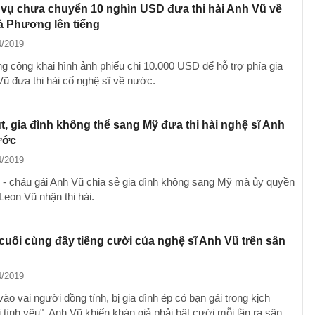
vụ chưa chuyển 10 nghìn USD đưa thi hài Anh Vũ về
à Phương lên tiếng
4/2019
 công khai hình ảnh phiếu chi 10.000 USD để hỗ trợ phía gia
Vũ đưa thi hài cố nghệ sĩ về nước.
út, gia đình không thể sang Mỹ đưa thi hài nghệ sĩ Anh
ước
4/2019
 - cháu gái Anh Vũ chia sẻ gia đình không sang Mỹ mà ủy quyền
Leon Vũ nhận thi hài.
 cuối cùng đầy tiếng cười của nghệ sĩ Anh Vũ trên sân
4/2019
ào vai người đồng tính, bị gia đình ép có bạn gái trong kịch
tình yêu", Anh Vũ khiến khán giả phải bật cười mỗi lần ra sân