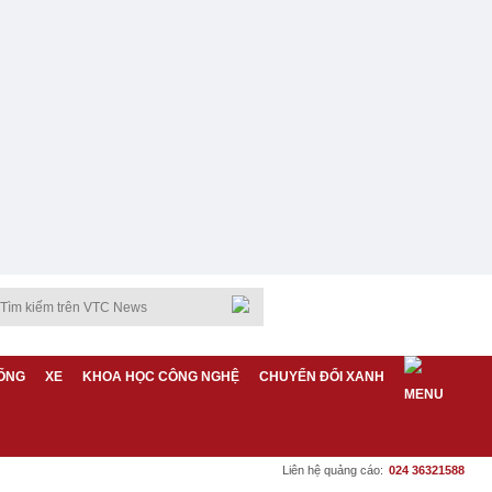
ỐNG
XE
KHOA HỌC CÔNG NGHỆ
CHUYỂN ĐỔI XANH
Liên hệ quảng cáo:
024 36321588