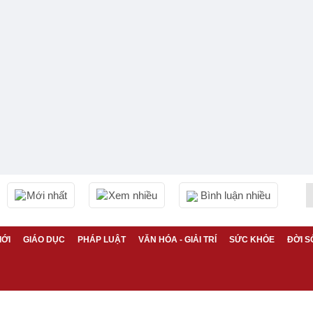
Mới nhất
Xem nhiều
Bình luận nhiều
IỚI
GIÁO DỤC
PHÁP LUẬT
VĂN HÓA - GIẢI TRÍ
SỨC KHỎE
ĐỜI S