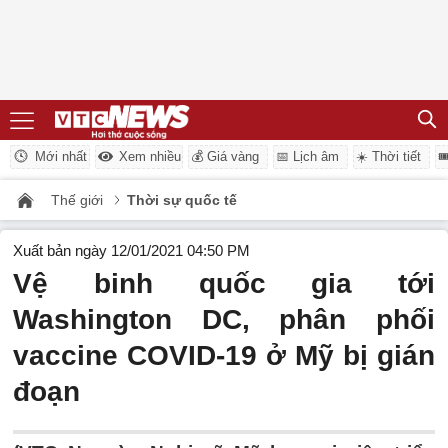
Mới nhất
Xem nhiều
💰 Giá vàng
📅 Lịch âm
☀️ Thời tiết

Thế giới
Thời sự quốc tế
Xuất bản ngày 12/01/2021 04:50 PM
Vệ binh quốc gia tới
Washington DC, phân phối
vaccine COVID-19 ở Mỹ bị gián
đoạn