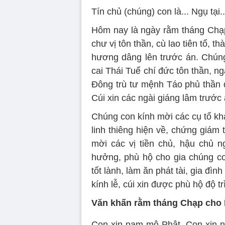
Tín chủ (chúng) con là... Ngụ tại..
Hôm nay là ngày rằm tháng Chạp
chư vị tôn thần, cù lao tiên tổ, 
hương dâng lên trước án. Chún
cai Thái Tuế chí đức tôn thần, 
Đông trù tư mệnh Táo phủ thần q
Cúi xin các ngài giáng lâm trước
Chúng con kính mời các cụ tổ khảo
linh thiêng hiện về, chứng giám 
mời các vị tiền chủ, hậu chủ n
hưởng, phù hộ cho gia chúng co
tốt lành, làm ăn phát tài, gia đì
kính lễ, cúi xin được phù hộ độ t
Văn khấn rằm tháng Chạp cho P
Con xin nam mô Phật. Con xin