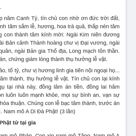
.
 năm Canh Tý, tín chủ con nhờ ơn đức trời đất,
thành tâm sắm lễ, hương, hoa trà quả, thắp nén tâm
g con thành tâm kính mời: Ngài Kim niên đương
ngài Bản cảnh Thành hoàng chư vị Đại vương, ngài
uân, ngài Bản gia Thổ địa, Long mạch tôn thần.
 án, chứng giám lòng thành thụ hưởng lễ vật.
, tổ tỷ, chư vị hương linh gia tiên nội ngoại họ...
tâm thành, thụ hưởng lễ vật. Tín chủ con lại kính
gụ tại nhà này, đồng lâm án tiền, đồng lai hâm
n luôn luôn mạnh khỏe, mọi sự bình an, vạn sự
nh hòa thuận. Chúng con lễ bạc tâm thành, trước án
rì. Nam mô A Di Đà Phật! (3 lần)
hật tử tại gia
 nam mô Pháp. Con xin nam mô Tăng. Nam mô A