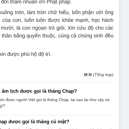
i đời thấm nhuần ơn Phật pháp.
vuông tròn, làm tròn chữ hiếu, bổn phận với ông
n của con, luôn luôn được khỏe mạnh, học hành
t mười, là con ngoan trò giỏi. Xin cứu độ cho các
 thân bằng quyến thuộc, cùng cả chúng sinh đều
xin được phù hộ độ trì.
M.N
(Tổng hợp)
2 âm lịch được gọi là tháng Chạp?
òn được người Việt gọi là tháng Chạp, tại sao lại như vậy và
gì?
hạp được gọi là tháng củ mật?