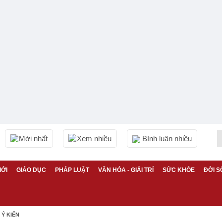
Mới nhất
Xem nhiều
Bình luận nhiều
IỚI
GIÁO DỤC
PHÁP LUẬT
VĂN HÓA - GIẢI TRÍ
SỨC KHỎE
ĐỜI S
Ý KIẾN