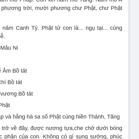
ín phương trời, mười phương chư Phật, chư Phật
ăm Canh Tý. Phật tử con là... ngụ tại... cùng
lễ.
 Mâu Ni
 Âm Bồ tát
hí Bồ tát
vương Bồ tát
Phật
 và hằng hà sa số Phật cùng hiền Thánh, Tăng
 trở về đây, được nương tựa,che chở dưới bóng
úc phận của con. Không có gì sung sướng, phúc