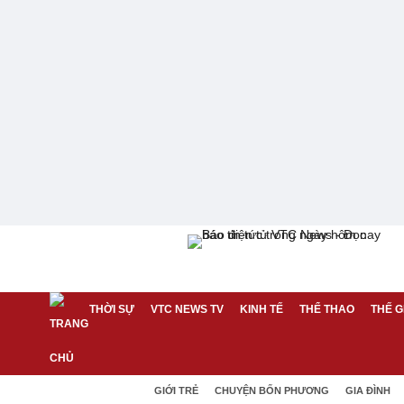
THỜI SỰ
VTC NEWS TV
KINH TẾ
THỂ THAO
THẾ G
GIỚI TRẺ
CHUYỆN BỐN PHƯƠNG
GIA ĐÌNH