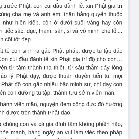
rước Phật, con cúi đầu đảnh lễ, xin Phật gia trì
à cùng cha mẹ và anh em, thân bằng quyến thuộc
g như hiện kiếp, còn ở dưới suối vàng hay còn
tiếc sắc, dục, tham, sân, si và vô minh che lối...
 cõi tốt đẹp.
ất tổ con sinh ra gặp Phật pháp, được tu tập đắc
Con cúi đầu đảnh lễ xin Phật gia trì độ cho con…
yện từ tâm thành tha thiết, từ sâu thẳm đáy lòng
áo lý Phật dạy, được thuận duyên tiến tu, mọi
 Phật độ con gặp nhiều bậc minh sư, chỉ dạy con
rên con đường tu tập, thành tựu sớm viên mãn.
u thành viên mãn, nguyện đem công đức đó hướng
nh được tròn thành Phật đạo.
ho chúng con và cả gia đình tâm không phiền não,
khỏe mạnh, hàng ngày an vui làm việc theo pháp