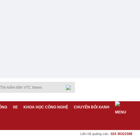
ỐNG
XE
KHOA HỌC CÔNG NGHỆ
CHUYỂN ĐỔI XANH
Liên hệ quảng cáo:
024 36321588