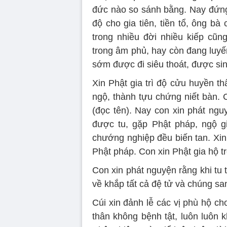
đức nào so sánh bằng. Nay đứng t
độ cho gia tiên, tiền tổ, ông b
trong nhiều đời nhiều kiếp cũn
trong âm phủ, hay còn đang luyến 
sớm được đi siêu thoát, được sinh
Xin Phật gia trì độ cửu huyền th
ngộ, thành tựu chứng niết bàn. 
(đọc tên). Nay con xin phát ngu
được tu, gặp Phật pháp, ngộ gi
chướng nghiệp đều biến tan. Xin
Phật pháp. Con xin Phật gia hộ t
Con xin phát nguyện rằng khi t
về khắp tất cả đệ tử và chúng sa
Cúi xin đảnh lễ các vị phù hộ c
thân không bệnh tật, luôn luôn 