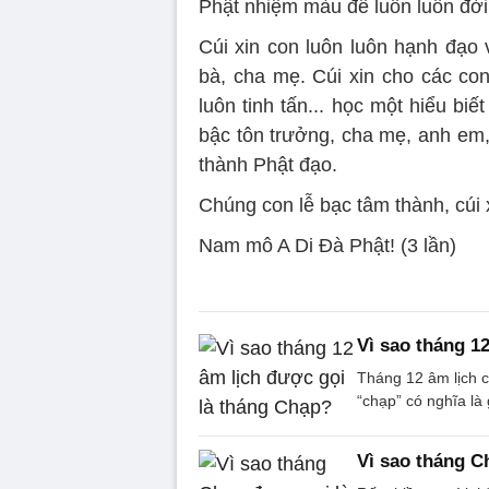
Phật nhiệm màu để luôn luôn đờ
Cúi xin con luôn luôn hạnh đạo 
bà, cha mẹ. Cúi xin cho các co
luôn tinh tấn... học một hiểu biế
bậc tôn trưởng, cha mẹ, anh em,
thành Phật đạo.
Chúng con lễ bạc tâm thành, cúi 
Nam mô A Di Đà Phật! (3 lần)
Vì sao tháng 1
Tháng 12 âm lịch c
“chạp” có nghĩa là 
Vì sao tháng C