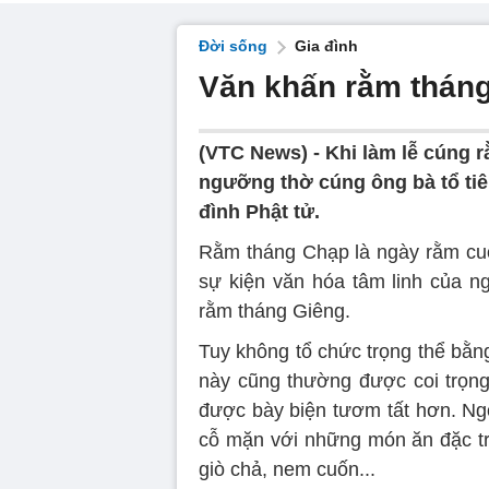
Đời sống
Gia đình
Văn khấn rằm thán
(VTC News) -
Khi làm lễ cúng r
ngưỡng thờ cúng ông bà tổ tiê
đình Phật tử.
Rằm tháng Chạp là ngày rằm cu
sự kiện văn hóa tâm linh của ng
rằm tháng Giêng.
Tuy không tổ chức trọng thể bằ
này cũng thường được coi trọn
được bày biện tươm tất hơn. Ngo
cỗ mặn với những món ăn đặc tr
giò chả, nem cuốn...