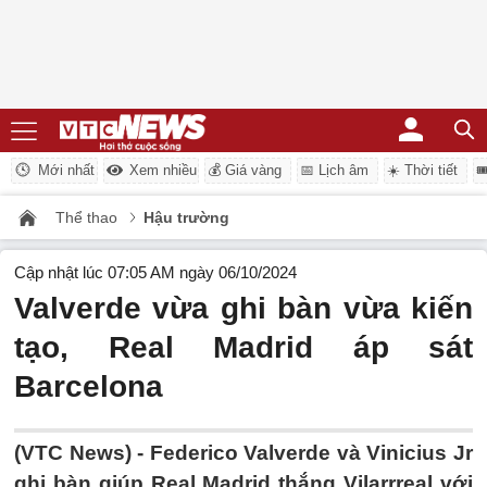
Mới nhất
Xem nhiều
💰 Giá vàng
📅 Lịch âm
☀️ Thời tiết

Thể thao
Hậu trường
Cập nhật lúc 07:05 AM ngày 06/10/2024
Valverde vừa ghi bàn vừa kiến
tạo, Real Madrid áp sát
Barcelona
(VTC News) -
Federico Valverde và Vinicius Jr
ghi bàn giúp Real Madrid thắng Vilarrreal với