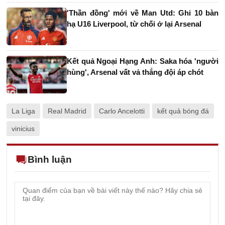
'Thần đồng' mới về Man Utd: Ghi 10 bàn
hạ U16 Liverpool, từ chối ở lại Arsenal
Kết quả Ngoại Hạng Anh: Saka hóa 'người
hùng', Arsenal vất vả thắng đội áp chót
La Liga
Real Madrid
Carlo Ancelotti
kết quả bóng đá
vinicius
Bình luận